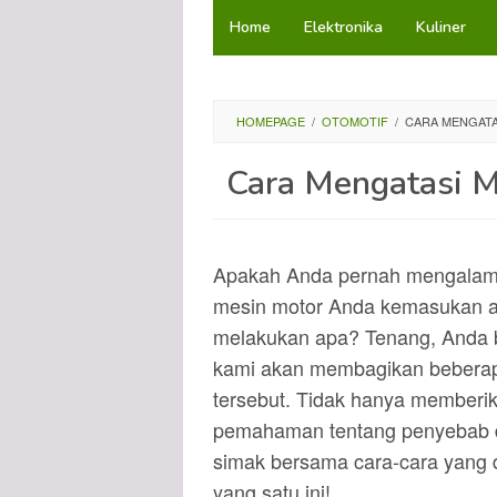
Loncat
Home
Elektronika
Kuliner
ke
konten
HOMEPAGE
/
OTOMOTIF
/
CARA MENGATA
Cara Mengatasi M
Apakah Anda pernah mengalami
mesin motor Anda kemasukan ai
melakukan apa? Tenang, Anda be
kami akan membagikan beberapa
tersebut. Tidak hanya memberika
pemahaman tentang penyebab da
simak bersama cara-cara yang
yang satu ini!