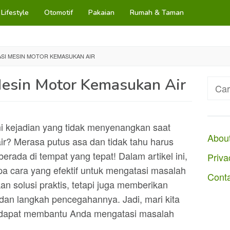
Lifestyle
Otomotif
Pakaian
Rumah & Taman
SI MESIN MOTOR KEMASUKAN AIR
esin Motor Kemasukan Air
Cari
untuk
 kejadian yang tidak menyenangkan saat
Abou
r? Merasa putus asa dan tidak tahu harus
rada di tempat yang tepat! Dalam artikel ini,
Priva
 cara yang efektif untuk mengatasi masalah
Cont
n solusi praktis, tetapi juga memberikan
n langkah pencegahannya. Jadi, mari kita
 dapat membantu Anda mengatasi masalah