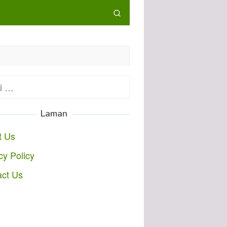
:
Laman
t Us
cy Policy
act Us