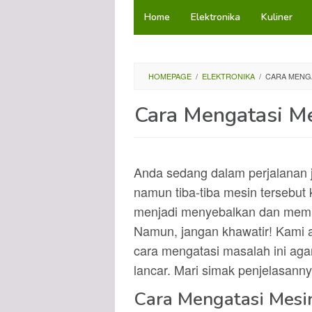
Loncat
Home
Elektronika
Kuliner
ke
konten
HOMEPAGE
/
ELEKTRONIKA
/
CARA MENGA
Cara Mengatasi Me
Anda sedang dalam perjalanan 
namun tiba-tiba mesin tersebut k
menjadi menyebalkan dan memp
Namun, jangan khawatir! Kami
cara mengatasi masalah ini aga
lancar. Mari simak penjelasanny
Cara Mengatasi Mesin