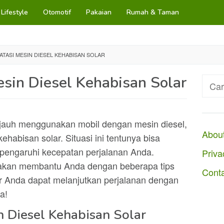
Lifestyle
Otomotif
Pakaian
Rumah & Taman
TASI MESIN DIESEL KEHABISAN SOLAR
sin Diesel Kehabisan Solar
Cari
untuk
jauh menggunakan mobil dengan mesin diesel,
Abou
ehabisan solar. Situasi ini tentunya bisa
engaruhi kecepatan perjalanan Anda.
Priva
 akan membantu Anda dengan beberapa tips
Cont
r Anda dapat melanjutkan perjalanan dengan
a!
 Diesel Kehabisan Solar