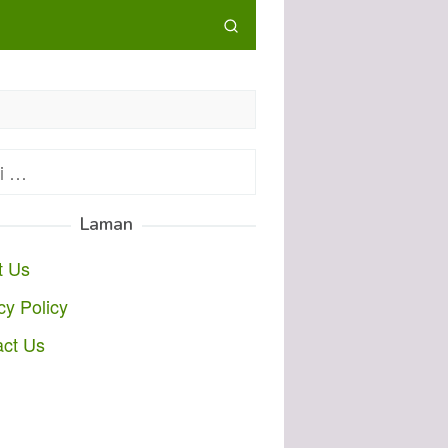
:
Laman
t Us
cy Policy
act Us