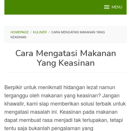
Loncat
MENU
ke
konten
HOMEPAGE
/
KULINER
/
CARA MENGATASI MAKANAN YANG
KEASINAN
Cara Mengatasi Makanan
Yang Keasinan
Berpikir untuk menikmati hidangan lezat namun
terganggu oleh makanan yang keasinan? Jangan
khawatir, kami siap memberikan solusi terbaik untuk
mengatasi masalah ini. Keasinan pada makanan
dapat membuat rasa menjadi tak terlupakan, tetapi
tentu saja bukanlah pengalaman yang