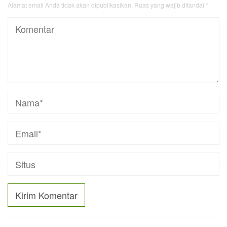
Alamat email Anda tidak akan dipublikasikan.
Ruas yang wajib ditandai
*