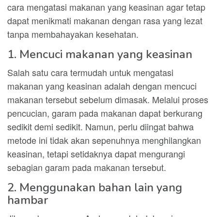
cara mengatasi makanan yang keasinan agar tetap
dapat menikmati makanan dengan rasa yang lezat
tanpa membahayakan kesehatan.
1. Mencuci makanan yang keasinan
Salah satu cara termudah untuk mengatasi
makanan yang keasinan adalah dengan mencuci
makanan tersebut sebelum dimasak. Melalui proses
pencucian, garam pada makanan dapat berkurang
sedikit demi sedikit. Namun, perlu diingat bahwa
metode ini tidak akan sepenuhnya menghilangkan
keasinan, tetapi setidaknya dapat mengurangi
sebagian garam pada makanan tersebut.
2. Menggunakan bahan lain yang
hambar