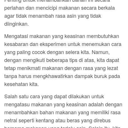
perlahan dan mencicipi makanan secara berkala
agar tidak menambah rasa asin yang tidak
diinginkan.
Mengatasi makanan yang keasinan membutuhkan
kesabaran dan eksperimen untuk menemukan cara
yang paling cocok dengan selera kita. Namun,
dengan mengikuti beberapa tips di atas, kita dapat
tetap menikmati makanan dengan rasa yang lezat
tanpa harus mengkhawatirkan dampak buruk pada
kesehatan kita.
Salah satu cara yang dapat dilakukan untuk
mengatasu makanan yang keasinan adalah dengan
menambahkan bahan makanan yang memiliki rasa
netral seperti kentang atau beras yang direbus