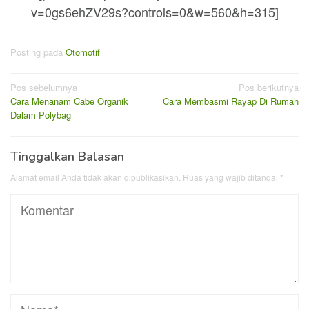
v=0gs6ehZV29s?controls=0&w=560&h=315]
Posting pada
Otomotif
Navigasi
Pos sebelumnya
Pos berikutnya
Cara Menanam Cabe Organik
Cara Membasmi Rayap Di Rumah
pos
Dalam Polybag
Tinggalkan Balasan
Alamat email Anda tidak akan dipublikasikan.
Ruas yang wajib ditandai
*