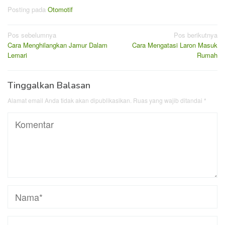
Posting pada
Otomotif
Navigasi
Pos sebelumnya
Pos berikutnya
Cara Menghilangkan Jamur Dalam
Cara Mengatasi Laron Masuk
pos
Lemari
Rumah
Tinggalkan Balasan
Alamat email Anda tidak akan dipublikasikan.
Ruas yang wajib ditandai
*