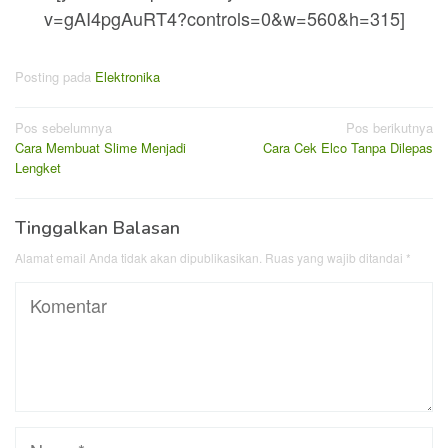
v=gAI4pgAuRT4?controls=0&w=560&h=315]
Posting pada
Elektronika
Navigasi
Pos sebelumnya
Pos berikutnya
Cara Membuat Slime Menjadi
Cara Cek Elco Tanpa Dilepas
pos
Lengket
Tinggalkan Balasan
Alamat email Anda tidak akan dipublikasikan.
Ruas yang wajib ditandai
*