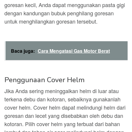
goresan kecil, Anda dapat menggunakan pasta gigi
dengan kandungan bubuk penghilang goresan
untuk menghilangkan goresan tersebut.
Baca juga:
Cara Mengatasi Gas Motor Berat
Penggunaan Cover Helm
Jika Anda sering meninggalkan helm di luar atau
terkena debu dan kotoran, sebaiknya gunakanlah
cover helm. Cover helm dapat melindungi helm dari
goresan dan lecet yang disebabkan oleh debu dan
kotoran. Pilih cover helm yang terbuat dari bahan