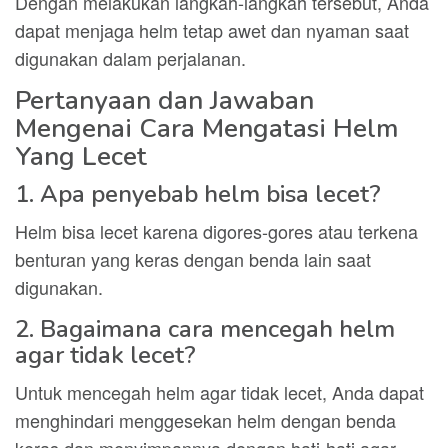
Dengan melakukan langkah-langkah tersebut, Anda
dapat menjaga helm tetap awet dan nyaman saat
digunakan dalam perjalanan.
Pertanyaan dan Jawaban
Mengenai Cara Mengatasi Helm
Yang Lecet
1. Apa penyebab helm bisa lecet?
Helm bisa lecet karena digores-gores atau terkena
benturan yang keras dengan benda lain saat
digunakan.
2. Bagaimana cara mencegah helm
agar tidak lecet?
Untuk mencegah helm agar tidak lecet, Anda dapat
menghindari menggesekan helm dengan benda