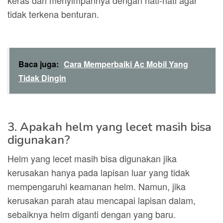
keras dan menyimpannya dengan hati-hati agar
tidak terkena benturan.
Baca juga:
Cara Memperbaiki Ac Mobil Yang
Tidak Dingin
3. Apakah helm yang lecet masih bisa
digunakan?
Helm yang lecet masih bisa digunakan jika
kerusakan hanya pada lapisan luar yang tidak
mempengaruhi keamanan helm. Namun, jika
kerusakan parah atau mencapai lapisan dalam,
sebaiknya helm diganti dengan yang baru.