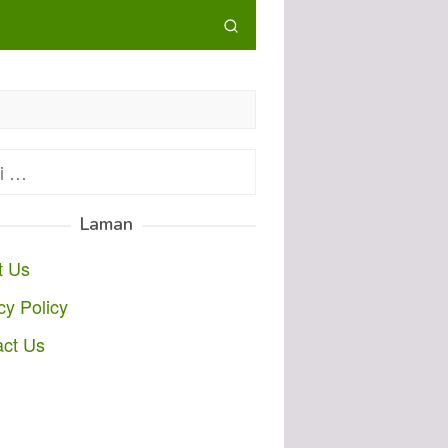
:
Laman
t Us
cy Policy
act Us