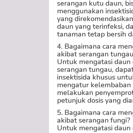
serangan kutu daun, bi
menggunakan insektisida
yang direkomendasika
daun yang terinfeksi, d
tanaman tetap bersih d
4. Bagaimana cara meng
akibat serangan tunga
Untuk mengatasi daun d
serangan tungau, dap
insektisida khusus unt
mengatur kelembaban u
melakukan penyemprota
petunjuk dosis yang dia
5. Bagaimana cara meng
akibat serangan fungi?
Untuk mengatasi daun d