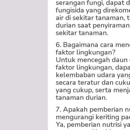
serangan fungi, dapat
fungisida yang direko
air di sekitar tanaman,
durian saat penyiraman
sekitar tanaman.
6. Bagaimana cara menc
faktor lingkungan?
Untuk mencegah daun du
faktor lingkungan, dap
kelembaban udara yan
secara teratur dan cu
yang cukup, serta menj
tanaman durian.
7. Apakah pemberian nu
mengurangi keriting pa
Ya, pemberian nutrisi 