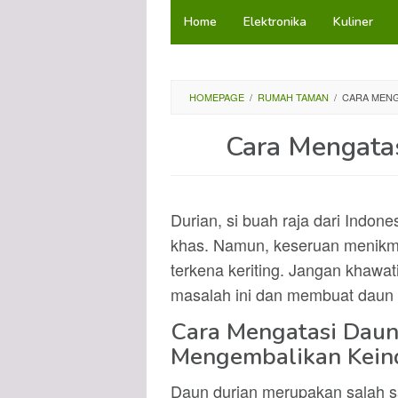
Loncat
Home
Elektronika
Kuliner
ke
konten
HOMEPAGE
/
RUMAH TAMAN
/
CARA MENG
Cara Mengatas
Durian, si buah raja dari Indon
khas. Namun, keseruan menikmat
terkena keriting. Jangan khawat
masalah ini dan membuat daun d
Cara Mengatasi Daun 
Mengembalikan Kein
Daun durian merupakan salah sa