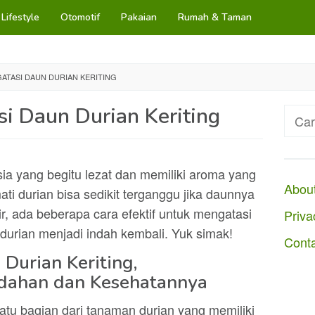
Lifestyle
Otomotif
Pakaian
Rumah & Taman
ATASI DAUN DURIAN KERITING
i Daun Durian Keriting
Cari
untuk
esia yang begitu lezat dan memiliki aroma yang
Abou
i durian bisa sedikit terganggu jika daunnya
ir, ada beberapa cara efektif untuk mengatasi
Priva
urian menjadi indah kembali. Yuk simak!
Cont
Durian Keriting,
dahan dan Kesehatannya
tu bagian dari tanaman durian yang memiliki