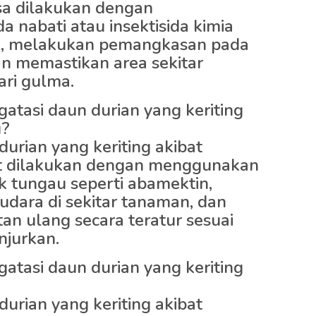
sa dilakukan dengan
 nabati atau insektisida kimia
n, melakukan pemangkasan pada
an memastikan area sekitar
ari gulma.
atasi daun durian yang keriting
u?
urian yang keriting akibat
at dilakukan dengan menggunakan
uk tungau seperti abamektin,
dara di sekitar tanaman, dan
n ulang secara teratur sesuai
njurkan.
atasi daun durian yang keriting
urian yang keriting akibat