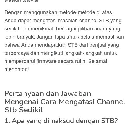
Dengan menggunakan metode-metode di atas,
Anda dapat mengatasi masalah channel STB yang
sedikit dan menikmati berbagai pilihan acara yang
lebih banyak. Jangan lupa untuk selalu memastikan
bahwa Anda mendapatkan STB dari penjual yang
terpercaya dan mengikuti langkah-langkah untuk
memperbarui firmware secara rutin. Selamat
menonton!
Pertanyaan dan Jawaban
Mengenai Cara Mengatasi Channel
Stb Sedikit
1. Apa yang dimaksud dengan STB?