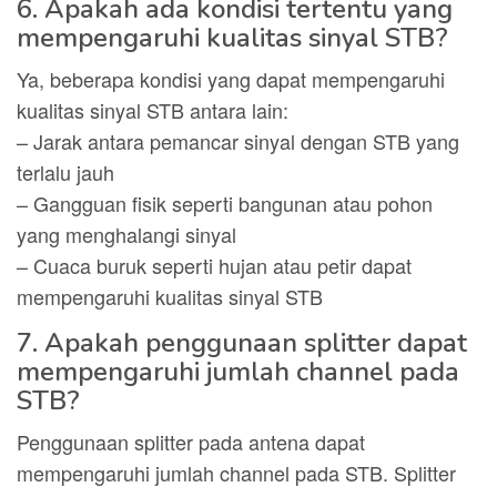
6. Apakah ada kondisi tertentu yang
mempengaruhi kualitas sinyal STB?
Ya, beberapa kondisi yang dapat mempengaruhi
kualitas sinyal STB antara lain:
– Jarak antara pemancar sinyal dengan STB yang
terlalu jauh
– Gangguan fisik seperti bangunan atau pohon
yang menghalangi sinyal
– Cuaca buruk seperti hujan atau petir dapat
mempengaruhi kualitas sinyal STB
7. Apakah penggunaan splitter dapat
mempengaruhi jumlah channel pada
STB?
Penggunaan splitter pada antena dapat
mempengaruhi jumlah channel pada STB. Splitter