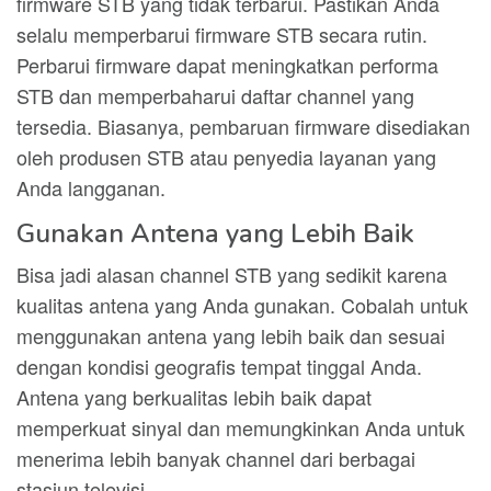
firmware STB yang tidak terbarui. Pastikan Anda
selalu memperbarui firmware STB secara rutin.
Perbarui firmware dapat meningkatkan performa
STB dan memperbaharui daftar channel yang
tersedia. Biasanya, pembaruan firmware disediakan
oleh produsen STB atau penyedia layanan yang
Anda langganan.
Gunakan Antena yang Lebih Baik
Bisa jadi alasan channel STB yang sedikit karena
kualitas antena yang Anda gunakan. Cobalah untuk
menggunakan antena yang lebih baik dan sesuai
dengan kondisi geografis tempat tinggal Anda.
Antena yang berkualitas lebih baik dapat
memperkuat sinyal dan memungkinkan Anda untuk
menerima lebih banyak channel dari berbagai
stasiun televisi.