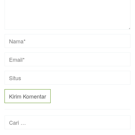
Cari
untuk: