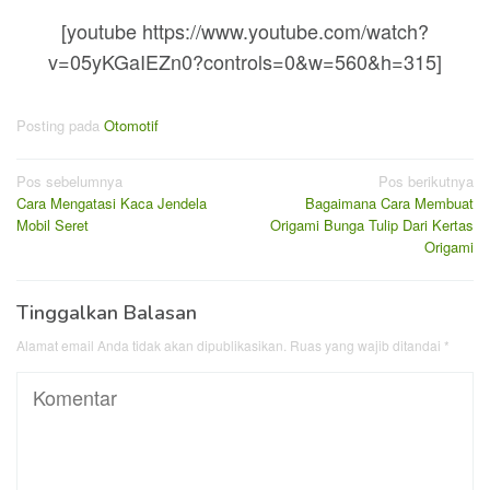
[youtube https://www.youtube.com/watch?
v=05yKGaIEZn0?controls=0&w=560&h=315]
Posting pada
Otomotif
Navigasi
Pos sebelumnya
Pos berikutnya
Cara Mengatasi Kaca Jendela
Bagaimana Cara Membuat
pos
Mobil Seret
Origami Bunga Tulip Dari Kertas
Origami
Tinggalkan Balasan
Alamat email Anda tidak akan dipublikasikan.
Ruas yang wajib ditandai
*