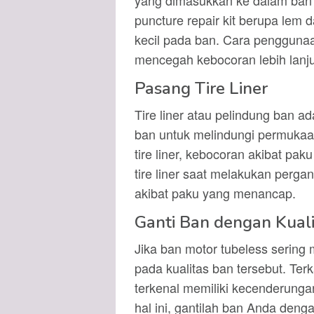
yang dimasukkan ke dalam ban 
puncture repair kit berupa lem
kecil pada ban. Cara penggunaa
mencegah kebocoran lebih lanju
Pasang Tire Liner
Tire liner atau pelindung ban ad
ban untuk melindungi permuka
tire liner, kebocoran akibat pak
tire liner saat melakukan perga
akibat paku yang menancap.
Ganti Ban dengan Kuali
Jika ban motor tubeless serin
pada kualitas ban tersebut. Te
terkenal memiliki kecenderung
hal ini, gantilah ban Anda denga