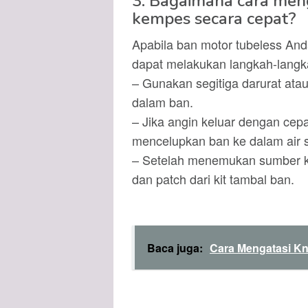
3. Bagaimana cara men
kempes secara cepat?
Apabila ban motor tubeless A
dapat melakukan langkah-langkah
– Gunakan segitiga darurat ata
dalam ban.
– Jika angin keluar dengan cep
mencelupkan ban ke dalam air 
– Setelah menemukan sumber ke
dan patch dari kit tambal ban.
Baca juga:
Cara Mengatasi K