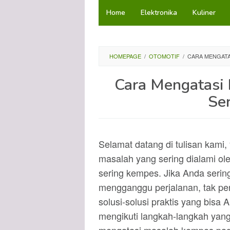
Loncat
Home
Elektronika
Kuliner
ke
konten
HOMEPAGE
/
OTOMOTIF
/
CARA MENGATA
Cara Mengatasi 
Se
Selamat datang di tulisan kam
masalah yang sering dialami ole
sering kempes. Jika Anda seri
mengganggu perjalanan, tak per
solusi-solusi praktis yang bis
mengikuti langkah-langkah yang