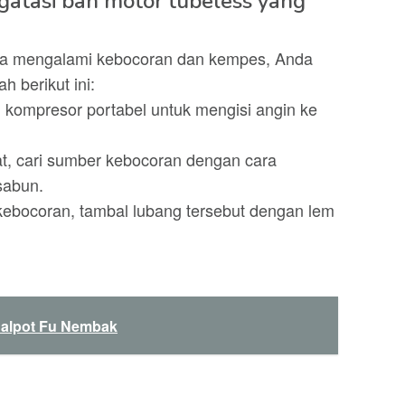
gatasi ban motor tubeless yang
nda mengalami kebocoran dan kempes, Anda
 berikut ini:
u kompresor portabel untuk mengisi angin ke
at, cari sumber kebocoran dengan cara
sabun.
bocoran, tambal lubang tersebut dengan lem
nalpot Fu Nembak