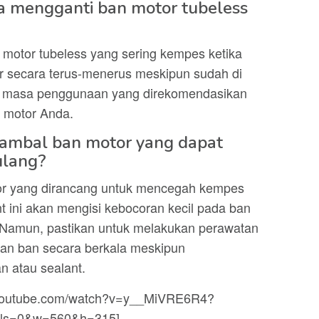
a mengganti ban motor tubeless
motor tubeless yang sering kempes ketika
cor secara terus-menerus meskipun sudah di
ti masa penggunaan yang direkomendasikan
n motor Anda.
tambal ban motor yang dapat
ulang?
or yang dirancang untuk mencegah kempes
nt ini akan mengisi kebocoran kecil pada ban
i. Namun, pastikan untuk melakukan perawatan
nan ban secara berkala meskipun
 atau sealant.
.youtube.com/watch?v=y__MiVRE6R4?
ols=0&w=560&h=315]