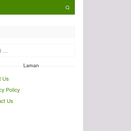
:
Laman
t Us
cy Policy
act Us