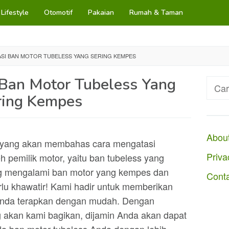
Lifestyle
Otomotif
Pakaian
Rumah & Taman
SI BAN MOTOR TUBELESS YANG SERING KEMPES
Ban Motor Tubeless Yang
Cari
untuk
ring Kempes
Abou
i, yang akan membahas cara mengatasi
Priva
h pemilik motor, yaitu ban tubeless yang
ng mengalami ban motor yang kempes dan
Cont
lu khawatir! Kami hadir untuk memberikan
a Anda terapkan dengan mudah. Dengan
 akan kami bagikan, dijamin Anda akan dapat