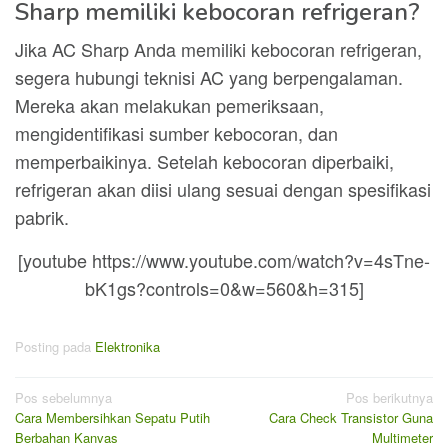
Sharp memiliki kebocoran refrigeran?
Jika AC Sharp Anda memiliki kebocoran refrigeran,
segera hubungi teknisi AC yang berpengalaman.
Mereka akan melakukan pemeriksaan,
mengidentifikasi sumber kebocoran, dan
memperbaikinya. Setelah kebocoran diperbaiki,
refrigeran akan diisi ulang sesuai dengan spesifikasi
pabrik.
[youtube https://www.youtube.com/watch?v=4sTne-
bK1gs?controls=0&w=560&h=315]
Posting pada
Elektronika
Navigasi
Pos sebelumnya
Pos berikutnya
Cara Membersihkan Sepatu Putih
Cara Check Transistor Guna
pos
Berbahan Kanvas
Multimeter