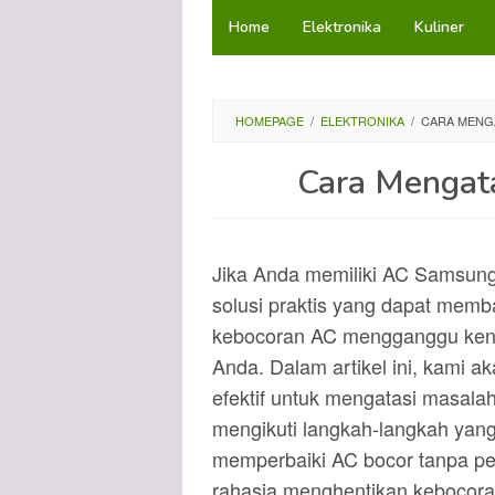
Loncat
Home
Elektronika
Kuliner
ke
konten
HOMEPAGE
/
ELEKTRONIKA
/
CARA MENG
Cara Mengat
Jika Anda memiliki AC Samsung 
solusi praktis yang dapat mem
kebocoran AC mengganggu keny
Anda. Dalam artikel ini, kami 
efektif untuk mengatasi masa
mengikuti langkah-langkah yan
memperbaiki AC bocor tanpa per
rahasia menghentikan kebocoran