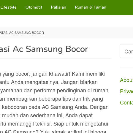
Lifestyle
Otomotif
Pakaian
Rumah & Taman
ATASI AC SAMSUNG BOCOR
asi Ac Samsung Bocor
Cari
untuk
yang bocor, jangan khawatir! Kami memiliki
Abou
bantu Anda mengatasinya. Jangan biarkan
amanan dan performa pendinginan di rumah
Priva
akan membagikan beberapa tips dan trik yang
Cont
lah kebocoran pada AC Samsung Anda. Dengan
g mudah dan sederhana ini, Anda dapat
lu memanggil teknisi. Siap untuk mengetahui
 AC Samsung? Yuk, simak artikel ini hingga