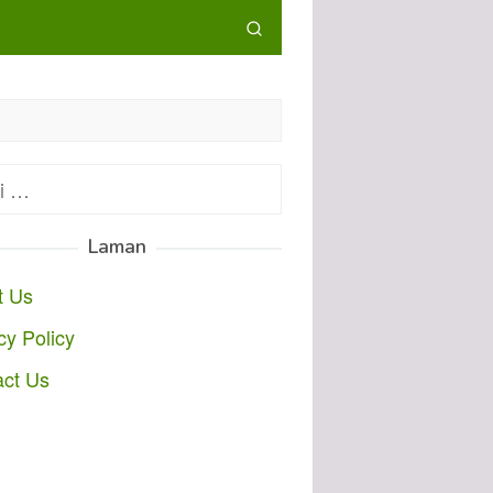
:
Laman
t Us
cy Policy
act Us