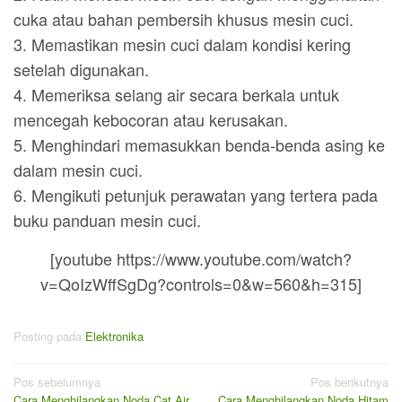
cuka atau bahan pembersih khusus mesin cuci.
3. Memastikan mesin cuci dalam kondisi kering
setelah digunakan.
4. Memeriksa selang air secara berkala untuk
mencegah kebocoran atau kerusakan.
5. Menghindari memasukkan benda-benda asing ke
dalam mesin cuci.
6. Mengikuti petunjuk perawatan yang tertera pada
buku panduan mesin cuci.
[youtube https://www.youtube.com/watch?
v=QoIzWffSgDg?controls=0&w=560&h=315]
Posting pada
Elektronika
Navigasi
Pos sebelumnya
Pos berikutnya
Cara Menghilangkan Noda Cat Air
Cara Menghilangkan Noda Hitam