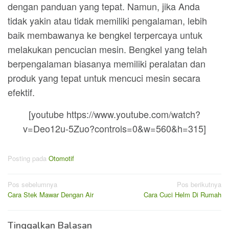
dengan panduan yang tepat. Namun, jika Anda
tidak yakin atau tidak memiliki pengalaman, lebih
baik membawanya ke bengkel terpercaya untuk
melakukan pencucian mesin. Bengkel yang telah
berpengalaman biasanya memiliki peralatan dan
produk yang tepat untuk mencuci mesin secara
efektif.
[youtube https://www.youtube.com/watch?
v=Deo12u-5Zuo?controls=0&w=560&h=315]
Posting pada
Otomotif
Navigasi
Pos sebelumnya
Pos berikutnya
Cara Stek Mawar Dengan Air
Cara Cuci Helm Di Rumah
pos
Tinggalkan Balasan