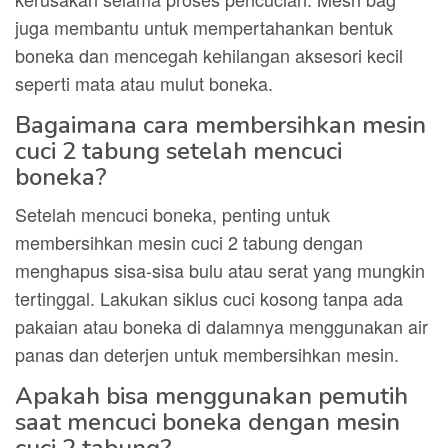
juga membantu untuk mempertahankan bentuk
boneka dan mencegah kehilangan aksesori kecil
seperti mata atau mulut boneka.
Bagaimana cara membersihkan mesin
cuci 2 tabung setelah mencuci
boneka?
Setelah mencuci boneka, penting untuk
membersihkan mesin cuci 2 tabung dengan
menghapus sisa-sisa bulu atau serat yang mungkin
tertinggal. Lakukan siklus cuci kosong tanpa ada
pakaian atau boneka di dalamnya menggunakan air
panas dan deterjen untuk membersihkan mesin.
Apakah bisa menggunakan pemutih
saat mencuci boneka dengan mesin