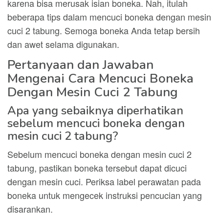
karena bisa merusak isian boneka. Nah, itulah
beberapa tips dalam mencuci boneka dengan mesin
cuci 2 tabung. Semoga boneka Anda tetap bersih
dan awet selama digunakan.
Pertanyaan dan Jawaban
Mengenai Cara Mencuci Boneka
Dengan Mesin Cuci 2 Tabung
Apa yang sebaiknya diperhatikan
sebelum mencuci boneka dengan
mesin cuci 2 tabung?
Sebelum mencuci boneka dengan mesin cuci 2
tabung, pastikan boneka tersebut dapat dicuci
dengan mesin cuci. Periksa label perawatan pada
boneka untuk mengecek instruksi pencucian yang
disarankan.