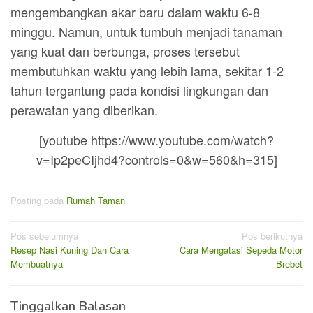
mengembangkan akar baru dalam waktu 6-8
minggu. Namun, untuk tumbuh menjadi tanaman
yang kuat dan berbunga, proses tersebut
membutuhkan waktu yang lebih lama, sekitar 1-2
tahun tergantung pada kondisi lingkungan dan
perawatan yang diberikan.
[youtube https://www.youtube.com/watch?
v=Ip2peCIjhd4?controls=0&w=560&h=315]
Posting pada
Rumah Taman
Navigasi
Pos sebelumnya
Pos berikutnya
Resep Nasi Kuning Dan Cara
Cara Mengatasi Sepeda Motor
pos
Membuatnya
Brebet
Tinggalkan Balasan