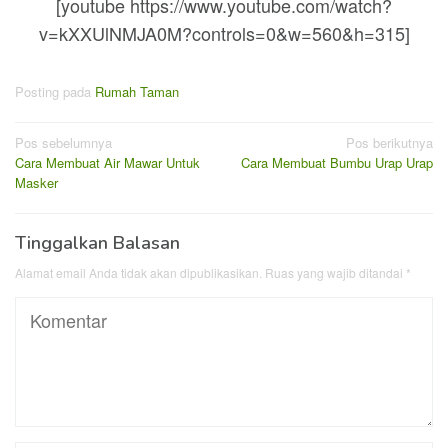
[youtube https://www.youtube.com/watch?
v=kXXUlNMJA0M?controls=0&w=560&h=315]
Posting pada
Rumah Taman
Navigasi
Pos sebelumnya
Pos berikutnya
Cara Membuat Air Mawar Untuk
Cara Membuat Bumbu Urap Urap
pos
Masker
Tinggalkan Balasan
Alamat email Anda tidak akan dipublikasikan.
Ruas yang wajib ditandai
*