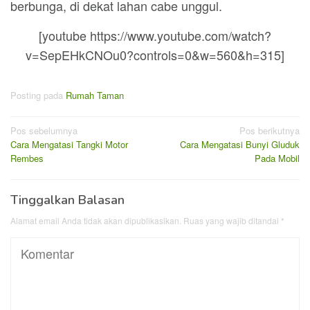
berbunga, di dekat lahan cabe unggul.
[youtube https://www.youtube.com/watch?
v=SepEHkCNOu0?controls=0&w=560&h=315]
Posting pada
Rumah Taman
Navigasi
Pos sebelumnya
Pos berikutnya
Cara Mengatasi Tangki Motor
Cara Mengatasi Bunyi Gluduk
pos
Rembes
Pada Mobil
Tinggalkan Balasan
Alamat email Anda tidak akan dipublikasikan.
Ruas yang wajib ditandai
*