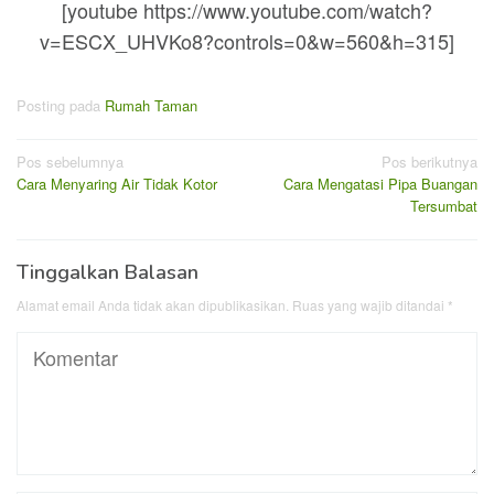
[youtube https://www.youtube.com/watch?
v=ESCX_UHVKo8?controls=0&w=560&h=315]
Posting pada
Rumah Taman
Navigasi
Pos sebelumnya
Pos berikutnya
Cara Menyaring Air Tidak Kotor
Cara Mengatasi Pipa Buangan
pos
Tersumbat
Tinggalkan Balasan
Alamat email Anda tidak akan dipublikasikan.
Ruas yang wajib ditandai
*