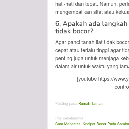
hati-hati dan tepat. Namun, perl
mengembalikan sifat atau kekuat
6. Apakah ada langkah 
tidak bocor?
Agar panci tanah liat tidak boc
cepat atau terlalu tinggi agar tid
penting juga untuk menjaga ke
dalam air untuk waktu yang lam
[youtube https://ww
contr
Posting pada
Rumah Taman
Navigasi
Pos sebelumnya
Cara Mengatasi Knalpot Bocor Pada Samb
pos