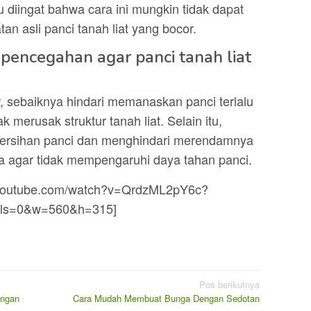
u diingat bahwa cara ini mungkin tidak dapat
an asli panci tanah liat yang bocor.
pencegahan agar panci tanah liat
or, sebaiknya hindari memanaskan panci terlalu
ak merusak struktur tanah liat. Selain itu,
bersihan panci dan menghindari merendamnya
a agar tidak mempengaruhi daya tahan panci.
w.youtube.com/watch?v=QrdzML2pY6c?
ols=0&w=560&h=315]
Pos berikutnya
ungan
Cara Mudah Membuat Bunga Dengan Sedotan