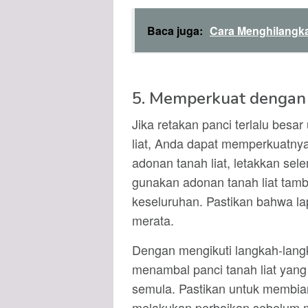
Baca juga:
Cara Menghilangka
5. Memperkuat dengan
Jika retakan panci terlalu bes
liat, Anda dapat memperkuatny
adonan tanah liat, letakkan sel
gunakan adonan tanah liat tam
keseluruhan. Pastikan bahwa lap
merata.
Dengan mengikuti langkah-lang
menambal panci tanah liat yan
semula. Pastikan untuk membia
melakukan perbaikan sebelum 