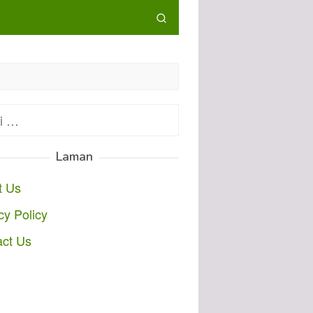
:
Laman
t Us
cy Policy
act Us