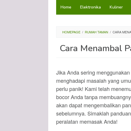
Loncat
Home
Elektronika
Kuliner
ke
konten
HOMEPAGE
/
RUMAH TAMAN
/
CARA MENA
Cara Menambal Pa
Jika Anda sering menggunakan pa
menghadapi masalah yang umum t
perlu panik! Kami telah menemu
bocor Anda tanpa membuangnya
akan dapat mengembalikan panci
sebelumnya. Simaklah panduan
peralatan memasak Anda!