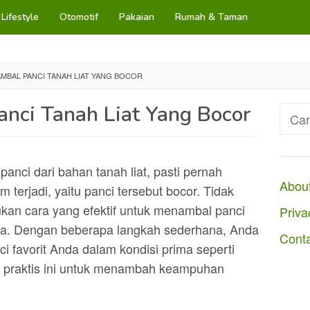
Lifestyle
Otomotif
Pakaian
Rumah & Taman
MBAL PANCI TANAH LIAT YANG BOCOR
nci Tanah Liat Yang Bocor
Cari
untuk
nci dari bahan tanah liat, pasti pernah
Abou
erjadi, yaitu panci tersebut bocor. Tidak
kan cara yang efektif untuk menambal panci
Priva
. Dengan beberapa langkah sederhana, Anda
Cont
 favorit Anda dalam kondisi prima seperti
 praktis ini untuk menambah keampuhan