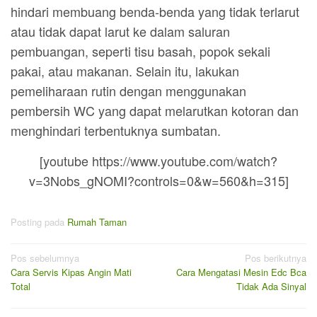
hindari membuang benda-benda yang tidak terlarut
atau tidak dapat larut ke dalam saluran
pembuangan, seperti tisu basah, popok sekali
pakai, atau makanan. Selain itu, lakukan
pemeliharaan rutin dengan menggunakan
pembersih WC yang dapat melarutkan kotoran dan
menghindari terbentuknya sumbatan.
[youtube https://www.youtube.com/watch?
v=3Nobs_gNOMI?controls=0&w=560&h=315]
Posting pada
Rumah Taman
Navigasi
Pos sebelumnya
Pos berikutnya
Cara Servis Kipas Angin Mati
Cara Mengatasi Mesin Edc Bca
pos
Total
Tidak Ada Sinyal