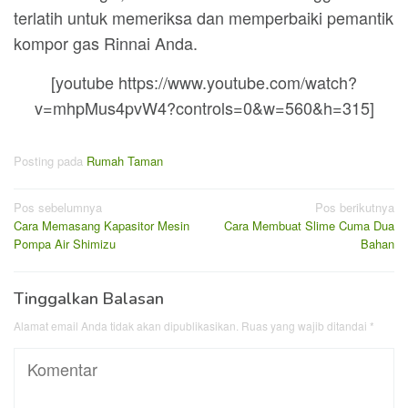
terlatih untuk memeriksa dan memperbaiki pemantik
kompor gas Rinnai Anda.
[youtube https://www.youtube.com/watch?
v=mhpMus4pvW4?controls=0&w=560&h=315]
Posting pada
Rumah Taman
Navigasi
Pos sebelumnya
Pos berikutnya
Cara Memasang Kapasitor Mesin
Cara Membuat Slime Cuma Dua
pos
Pompa Air Shimizu
Bahan
Tinggalkan Balasan
Alamat email Anda tidak akan dipublikasikan.
Ruas yang wajib ditandai
*