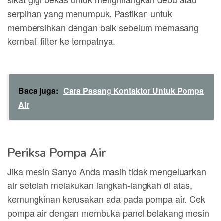
serpihan yang menumpuk. Pastikan untuk
membersihkan dengan baik sebelum memasang
kembali filter ke tempatnya.
Baca juga:
Cara Pasang Kontaktor Untuk Pompa
Air
Periksa Pompa Air
Jika mesin Sanyo Anda masih tidak mengeluarkan
air setelah melakukan langkah-langkah di atas,
kemungkinan kerusakan ada pada pompa air. Cek
pompa air dengan membuka panel belakang mesin