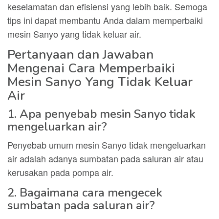
keselamatan dan efisiensi yang lebih baik. Semoga
tips ini dapat membantu Anda dalam memperbaiki
mesin Sanyo yang tidak keluar air.
Pertanyaan dan Jawaban
Mengenai Cara Memperbaiki
Mesin Sanyo Yang Tidak Keluar
Air
1. Apa penyebab mesin Sanyo tidak
mengeluarkan air?
Penyebab umum mesin Sanyo tidak mengeluarkan
air adalah adanya sumbatan pada saluran air atau
kerusakan pada pompa air.
2. Bagaimana cara mengecek
sumbatan pada saluran air?