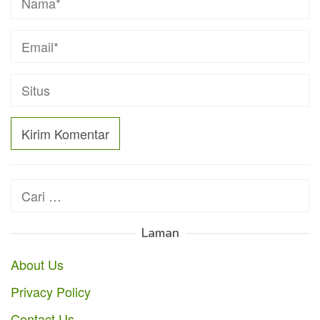
Cari
untuk:
Laman
About Us
Privacy Policy
Contact Us