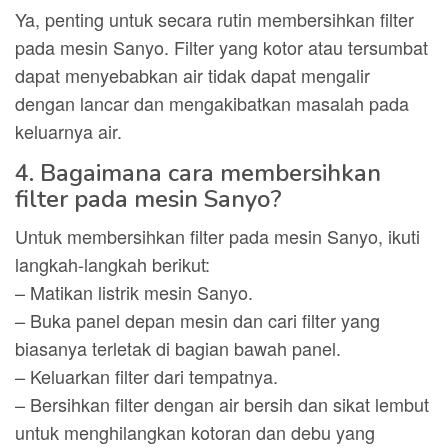
Ya, penting untuk secara rutin membersihkan filter
pada mesin Sanyo. Filter yang kotor atau tersumbat
dapat menyebabkan air tidak dapat mengalir
dengan lancar dan mengakibatkan masalah pada
keluarnya air.
4. Bagaimana cara membersihkan
filter pada mesin Sanyo?
Untuk membersihkan filter pada mesin Sanyo, ikuti
langkah-langkah berikut:
– Matikan listrik mesin Sanyo.
– Buka panel depan mesin dan cari filter yang
biasanya terletak di bagian bawah panel.
– Keluarkan filter dari tempatnya.
– Bersihkan filter dengan air bersih dan sikat lembut
untuk menghilangkan kotoran dan debu yang