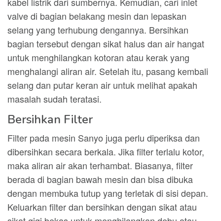
kabel listrik dari sumbernya. Kemudian, cari inlet
valve di bagian belakang mesin dan lepaskan
selang yang terhubung dengannya. Bersihkan
bagian tersebut dengan sikat halus dan air hangat
untuk menghilangkan kotoran atau kerak yang
menghalangi aliran air. Setelah itu, pasang kembali
selang dan putar keran air untuk melihat apakah
masalah sudah teratasi.
Bersihkan Filter
Filter pada mesin Sanyo juga perlu diperiksa dan
dibersihkan secara berkala. Jika filter terlalu kotor,
maka aliran air akan terhambat. Biasanya, filter
berada di bagian bawah mesin dan bisa dibuka
dengan membuka tutup yang terletak di sisi depan.
Keluarkan filter dan bersihkan dengan sikat atau
sikat gigi bekas untuk menghilangkan debu atau