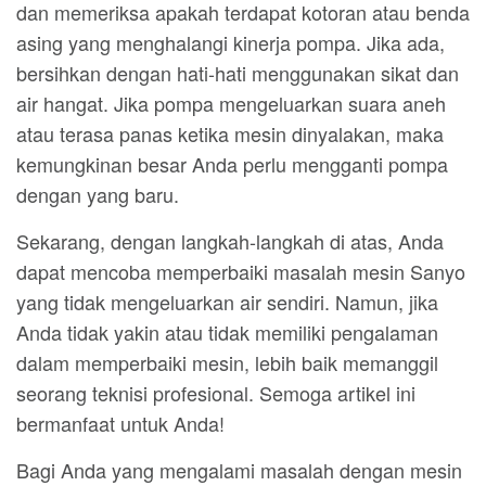
dan memeriksa apakah terdapat kotoran atau benda
asing yang menghalangi kinerja pompa. Jika ada,
bersihkan dengan hati-hati menggunakan sikat dan
air hangat. Jika pompa mengeluarkan suara aneh
atau terasa panas ketika mesin dinyalakan, maka
kemungkinan besar Anda perlu mengganti pompa
dengan yang baru.
Sekarang, dengan langkah-langkah di atas, Anda
dapat mencoba memperbaiki masalah mesin Sanyo
yang tidak mengeluarkan air sendiri. Namun, jika
Anda tidak yakin atau tidak memiliki pengalaman
dalam memperbaiki mesin, lebih baik memanggil
seorang teknisi profesional. Semoga artikel ini
bermanfaat untuk Anda!
Bagi Anda yang mengalami masalah dengan mesin