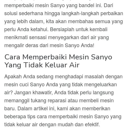
memperbaiki mesin Sanyo yang bandel ini. Dari
solusi sederhana hingga langkah-langkah perbaikan
yang lebih dalam, kita akan membahas semua yang
perlu Anda ketahui. Bersiaplah untuk kembali
menikmati sensasi menyegarkan dari air yang
mengalir deras dari mesin Sanyo Anda!
Cara Memperbaiki Mesin Sanyo
Yang Tidak Keluar Air
Apakah Anda sedang menghadapi masalah dengan
mesin cuci Sanyo Anda yang tidak mengeluarkan
air? Jangan khawatir, Anda tidak perlu langsung
memanggil tukang reparasi atau membeli mesin
baru. Dalam artikel ini, kami akan memberikan
beberapa tips cara memperbaiki mesin Sanyo yang
tidak keluar air dengan mudah dan efektif.