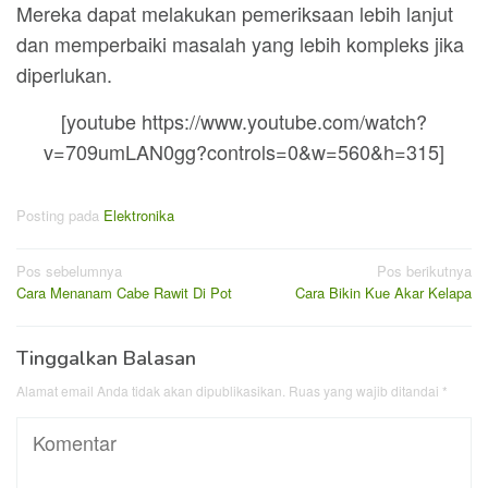
Mereka dapat melakukan pemeriksaan lebih lanjut
dan memperbaiki masalah yang lebih kompleks jika
diperlukan.
[youtube https://www.youtube.com/watch?
v=709umLAN0gg?controls=0&w=560&h=315]
Posting pada
Elektronika
Navigasi
Pos sebelumnya
Pos berikutnya
Cara Menanam Cabe Rawit Di Pot
Cara Bikin Kue Akar Kelapa
pos
Tinggalkan Balasan
Alamat email Anda tidak akan dipublikasikan.
Ruas yang wajib ditandai
*