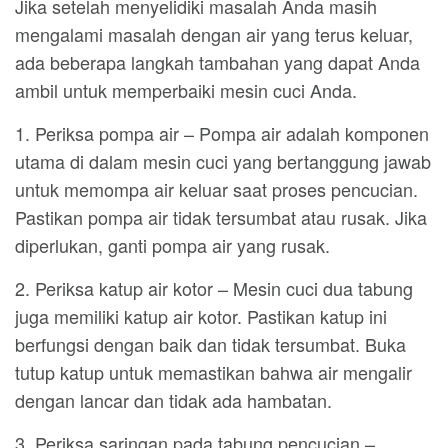
Jika setelah menyelidiki masalah Anda masih
mengalami masalah dengan air yang terus keluar,
ada beberapa langkah tambahan yang dapat Anda
ambil untuk memperbaiki mesin cuci Anda.
1. Periksa pompa air – Pompa air adalah komponen
utama di dalam mesin cuci yang bertanggung jawab
untuk memompa air keluar saat proses pencucian.
Pastikan pompa air tidak tersumbat atau rusak. Jika
diperlukan, ganti pompa air yang rusak.
2. Periksa katup air kotor – Mesin cuci dua tabung
juga memiliki katup air kotor. Pastikan katup ini
berfungsi dengan baik dan tidak tersumbat. Buka
tutup katup untuk memastikan bahwa air mengalir
dengan lancar dan tidak ada hambatan.
3. Periksa saringan pada tabung pencucian –