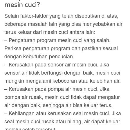
mesin cuci?
Selain faktor-faktor yang telah disebutkan di atas,
beberapa masalah lain yang bisa menyebabkan air
terus keluar dari mesin cuci antara lain:
– Pengaturan program mesin cuci yang salah.
Periksa pengaturan program dan pastikan sesuai
dengan kebutuhan pencucian.
– Kerusakan pada sensor air mesin cuci. Jika
sensor air tidak berfungsi dengan baik, mesin cuci
mungkin mengalami kebocoran atau kelebihan air.
– Kerusakan pada pompa air mesin cuci. Jika
pompa air rusak, mesin cuci tidak dapat mengatur
air dengan baik, sehingga air bisa keluar terus.
– Kehilangan atau kerusakan seal mesin cuci. Jika
seal mesin cuci rusak atau hilang, air dapat keluar
melalui celah tersebut.