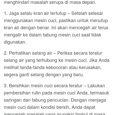
menghindari masalah serupa di masa depan.
1. Jaga selalu kran air tertutup – Setelah selesai
menggunakan mesin cuci, pastikan untuk menutup
kran air dengan benar. Ini akan mencegah air terus
mengalir ke dalam tabung mesin cuci saat tidak
digunakan.
2. Perhatikan selang air – Periksa secara teratur
selang air yang terhubung ke mesin cuci. Jika Anda
melihat tanda-tanda kebocoran atau kerusakan,
segera ganti selang dengan yang baru.
3. Bersihkan mesin cuci secara teratur – Lakukan
pembersihan rutin pada mesin cuci Anda, termasuk
saringan dan tabung pencucian. Dengan menjaga
mesin cuci dalam kondisi bersih, Anda dapat
mencegah masalah yang mungkin timbul di masa