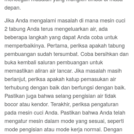
depan.
Jika Anda mengalami masalah di mana mesin cuci
2 tabung Anda terus mengeluarkan air, ada
beberapa langkah yang dapat Anda coba untuk
memperbaikinya. Pertama, periksa apakah tabung
pembuangan sudah tersumbat. Coba bersihkan dan
buka kembali saluran pembuangan untuk
memastikan aliran air lancar. Jika masalah masih
berlanjut, periksa apakah katup pemasukan air
terhubung dengan baik dan berfungsi dengan baik.
Pastikan juga bahwa selang pengisian air tidak
bocor atau kendor. Terakhir, periksa pengaturan
pada mesin cuci Anda. Pastikan bahwa Anda telah
mengatur mesin dalam mode yang sesuai, seperti
mode pengisian atau mode kerja normal. Dengan