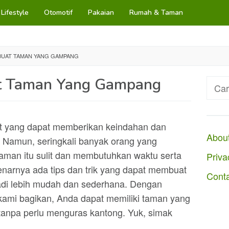
Lifestyle
Otomotif
Pakaian
Rumah & Taman
UAT TAMAN YANG GAMPANG
t Taman Yang Gampang
Cari
untuk
t yang dapat memberikan keindahan dan
Abou
 Namun, seringkali banyak orang yang
an itu sulit dan membutuhkan waktu serta
Priva
enarnya ada tips dan trik yang dapat membuat
Cont
di lebih mudah dan sederhana. Dengan
kami bagikan, Anda dapat memiliki taman yang
tanpa perlu menguras kantong. Yuk, simak