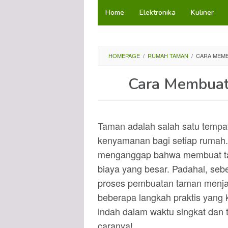
Loncat
Home
Elektronika
Kuliner
ke
konten
HOMEPAGE
/
RUMAH TAMAN
/
CARA MEMB
Cara Membua
Taman adalah salah satu tempa
kenyamanan bagi setiap rumah.
menganggap bahwa membuat tam
biaya yang besar. Padahal, seb
proses pembuatan taman menja
beberapa langkah praktis yang 
indah dalam waktu singkat dan 
caranya!