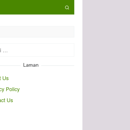
:
Laman
t Us
cy Policy
act Us