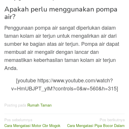
Apakah perlu menggunakan pompa
air?
Penggunaan pompa air sangat diperlukan dalam
taman kolam air terjun untuk mengalirkan air dari
sumber ke bagian atas air terjun. Pompa air dapat
membuat air mengalir dengan lancar dan
memastikan keberhasilan taman kolam air terjun
Anda.
[youtube https://www.youtube.com/watch?
v=HmUBJPT_ylM?controls=0&w=560&h=315]
Posting pada
Rumah Taman
Navigasi
Pos sebelumnya
Pos berikutnya
Cara Mengatasi Motor Cbr Mogok
Cara Mengatasi Pipa Bocor Dalam
pos