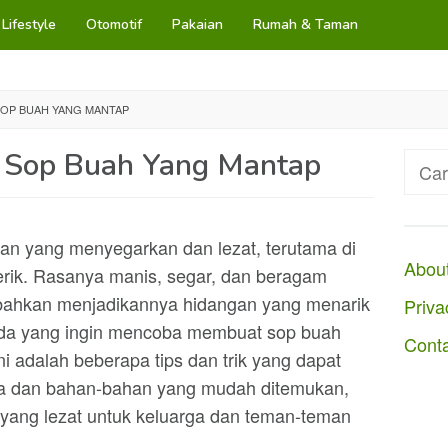
Lifestyle
Otomotif
Pakaian
Rumah & Taman
OP BUAH YANG MANTAP
 Sop Buah Yang Mantap
Cari
untuk
an yang menyegarkan dan lezat, terutama di
Abou
rik. Rasanya manis, segar, dan beragam
bahkan menjadikannya hidangan yang menarik
Priva
Anda yang ingin mencoba membuat sop buah
Cont
ni adalah beberapa tips dan trik yang dapat
aha dan bahan-bahan yang mudah ditemukan,
ang lezat untuk keluarga dan teman-teman