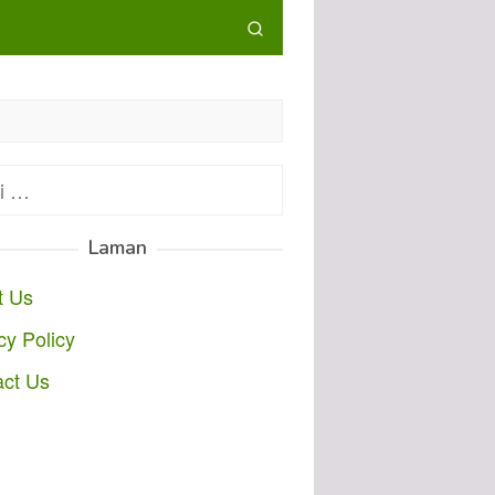
:
Laman
t Us
cy Policy
act Us