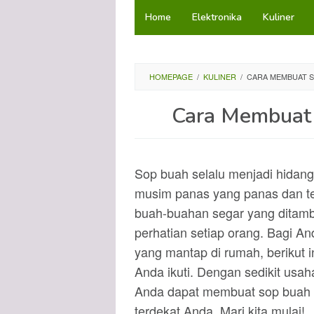
Loncat
Home
Elektronika
Kuliner
ke
konten
HOMEPAGE
/
KULINER
/
CARA MEMBUAT S
Cara Membuat
Sop buah selalu menjadi hidang
musim panas yang panas dan te
buah-buahan segar yang ditam
perhatian setiap orang. Bagi 
yang mantap di rumah, berikut i
Anda ikuti. Dengan sedikit us
Anda dapat membuat sop buah y
terdekat Anda. Mari kita mulai!