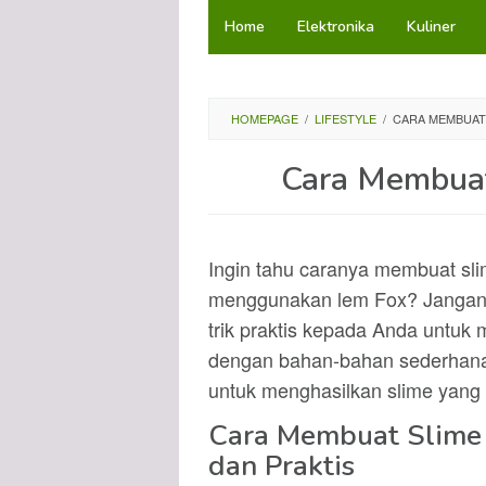
Loncat
Home
Elektronika
Kuliner
ke
konten
HOMEPAGE
/
LIFESTYLE
/
CARA MEMBUAT 
Cara Membuat
Ingin tahu caranya membuat sl
menggunakan lem Fox? Jangan kha
trik praktis kepada Anda untuk 
dengan bahan-bahan sederhana y
untuk menghasilkan slime yang 
Cara Membuat Slime
dan Praktis