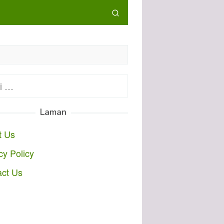
:
Laman
t Us
cy Policy
act Us