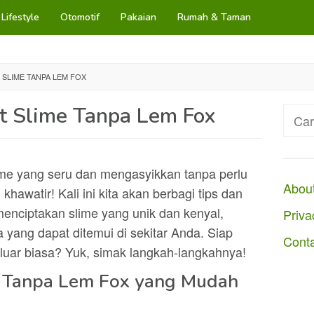
Lifestyle
Otomotif
Pakaian
Rumah & Taman
SLIME TANPA LEM FOX
 Slime Tanpa Lem Fox
Cari
untuk
ime yang seru dan mengasyikkan tanpa perlu
Abou
watir! Kali ini kita akan berbagi tips dan
menciptakan slime yang unik dan kenyal,
Priva
ang dapat ditemui di sekitar Anda. Siap
Cont
luar biasa? Yuk, simak langkah-langkahnya!
 Tanpa Lem Fox yang Mudah