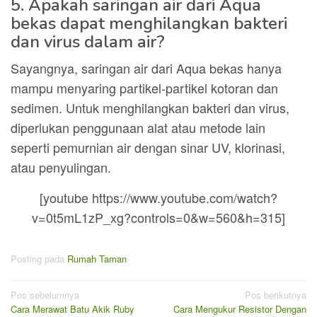
5. Apakah saringan air dari Aqua
bekas dapat menghilangkan bakteri
dan virus dalam air?
Sayangnya, saringan air dari Aqua bekas hanya
mampu menyaring partikel-partikel kotoran dan
sedimen. Untuk menghilangkan bakteri dan virus,
diperlukan penggunaan alat atau metode lain
seperti pemurnian air dengan sinar UV, klorinasi,
atau penyulingan.
[youtube https://www.youtube.com/watch?
v=0t5mL1zP_xg?controls=0&w=560&h=315]
Posting pada
Rumah Taman
Navigasi
Pos sebelumnya
Pos berikutnya
Cara Merawat Batu Akik Ruby
Cara Mengukur Resistor Dengan
pos