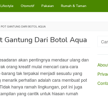
Lifestyle
Otomotif
Pakaian
Rumah & Taman
 POT GANTUNG DARI BOTOL AQUA
 Gantung Dari Botol Aqua
Cari
untuk
esadaran akan pentingnya mendaur ulang dan
Abou
ak orang kreatif mulai mencari cara-cara
-barang tak terpakai menjadi sesuatu yang
Priva
g menarik perhatian adalah cara membuat pot
Cont
Tidak hanya ramah lingkungan, pot ini juga
ampilan yang cantik untuk hiasan rumah