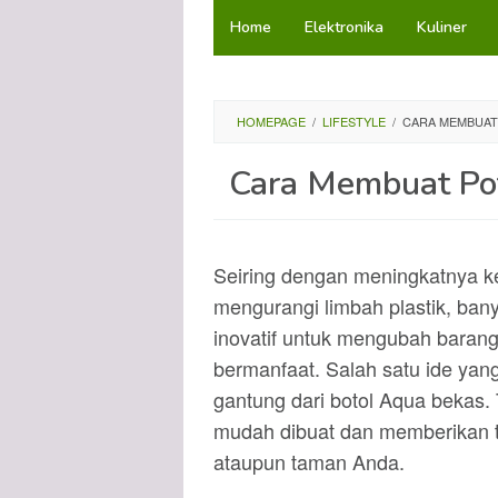
Loncat
Home
Elektronika
Kuliner
ke
konten
HOMEPAGE
/
LIFESTYLE
/
CARA MEMBUAT
Cara Membuat Pot
Seiring dengan meningkatnya k
mengurangi limbah plastik, bany
inovatif untuk mengubah barang
bermanfaat. Salah satu ide yan
gantung dari botol Aqua bekas. 
mudah dibuat dan memberikan t
ataupun taman Anda.