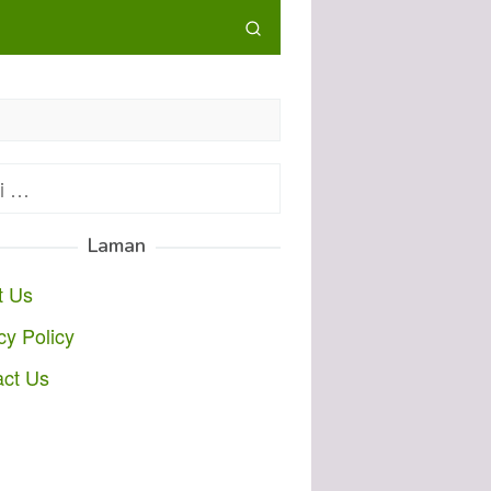
:
Laman
t Us
cy Policy
act Us