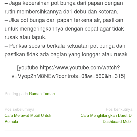
– Jaga kebersihan pot bunga dari papan dengan
rutin membersihkannya dari debu dan kotoran.
– Jika pot bunga dari papan terkena air, pastikan
untuk mengeringkannya dengan cepat agar tidak
rusak atau lapuk.
– Periksa secara berkala kekuatan pot bunga dan
pastikan tidak ada bagian yang longgar atau rusak.
[youtube https://www.youtube.com/watch?
v=Vyop2hM8NEw?controls=0&w=560&h=315]
Posting pada
Rumah Taman
Navigasi
Pos sebelumnya
Pos berikutnya
Cara Merawat Mobil Untuk
Cara Menghilangkan Baret Di
pos
Pemula
Dashboard Mobil