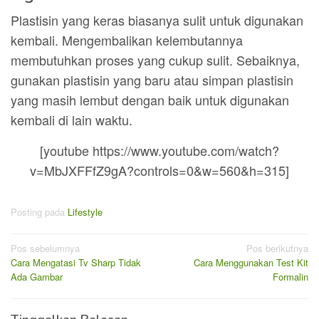
Plastisin yang keras biasanya sulit untuk digunakan
kembali. Mengembalikan kelembutannya
membutuhkan proses yang cukup sulit. Sebaiknya,
gunakan plastisin yang baru atau simpan plastisin
yang masih lembut dengan baik untuk digunakan
kembali di lain waktu.
[youtube https://www.youtube.com/watch?
v=MbJXFFfZ9gA?controls=0&w=560&h=315]
Posting pada
Lifestyle
Navigasi
Pos sebelumnya
Pos berikutnya
Cara Mengatasi Tv Sharp Tidak
Cara Menggunakan Test Kit
pos
Ada Gambar
Formalin