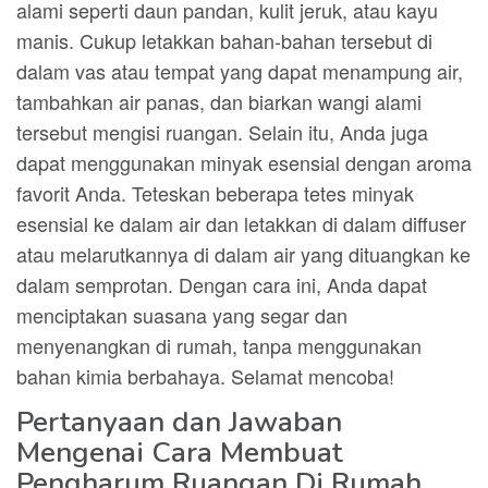
alami seperti daun pandan, kulit jeruk, atau kayu
manis. Cukup letakkan bahan-bahan tersebut di
dalam vas atau tempat yang dapat menampung air,
tambahkan air panas, dan biarkan wangi alami
tersebut mengisi ruangan. Selain itu, Anda juga
dapat menggunakan minyak esensial dengan aroma
favorit Anda. Teteskan beberapa tetes minyak
esensial ke dalam air dan letakkan di dalam diffuser
atau melarutkannya di dalam air yang dituangkan ke
dalam semprotan. Dengan cara ini, Anda dapat
menciptakan suasana yang segar dan
menyenangkan di rumah, tanpa menggunakan
bahan kimia berbahaya. Selamat mencoba!
Pertanyaan dan Jawaban
Mengenai Cara Membuat
Pengharum Ruangan Di Rumah