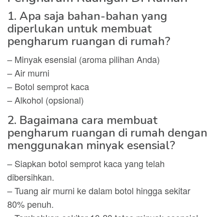
1. Apa saja bahan-bahan yang
diperlukan untuk membuat
pengharum ruangan di rumah?
– Minyak esensial (aroma pilihan Anda)
– Air murni
– Botol semprot kaca
– Alkohol (opsional)
2. Bagaimana cara membuat
pengharum ruangan di rumah dengan
menggunakan minyak esensial?
– Siapkan botol semprot kaca yang telah
dibersihkan.
– Tuang air murni ke dalam botol hingga sekitar
80% penuh.