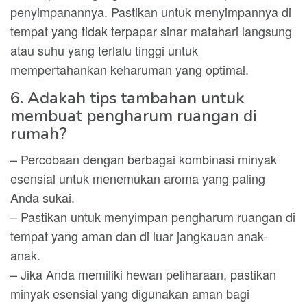
penyimpanannya. Pastikan untuk menyimpannya di
tempat yang tidak terpapar sinar matahari langsung
atau suhu yang terlalu tinggi untuk
mempertahankan keharuman yang optimal.
6. Adakah tips tambahan untuk
membuat pengharum ruangan di
rumah?
– Percobaan dengan berbagai kombinasi minyak
esensial untuk menemukan aroma yang paling
Anda sukai.
– Pastikan untuk menyimpan pengharum ruangan di
tempat yang aman dan di luar jangkauan anak-
anak.
– Jika Anda memiliki hewan peliharaan, pastikan
minyak esensial yang digunakan aman bagi