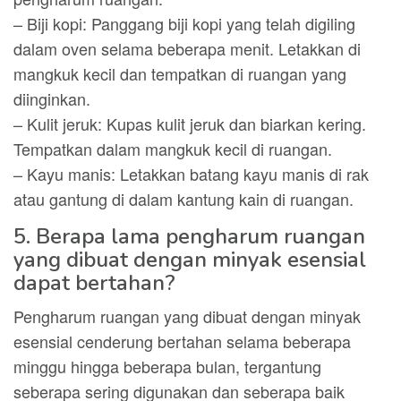
– Biji kopi: Panggang biji kopi yang telah digiling
dalam oven selama beberapa menit. Letakkan di
mangkuk kecil dan tempatkan di ruangan yang
diinginkan.
– Kulit jeruk: Kupas kulit jeruk dan biarkan kering.
Tempatkan dalam mangkuk kecil di ruangan.
– Kayu manis: Letakkan batang kayu manis di rak
atau gantung di dalam kantung kain di ruangan.
5. Berapa lama pengharum ruangan
yang dibuat dengan minyak esensial
dapat bertahan?
Pengharum ruangan yang dibuat dengan minyak
esensial cenderung bertahan selama beberapa
minggu hingga beberapa bulan, tergantung
seberapa sering digunakan dan seberapa baik