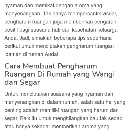
nyaman dan memikat dengan aroma yang
menyenangkan. Tak hanya mempercantik visual,
pengharum ruangan juga memberikan pengaruh
positif bagi suasana hati dan kesehatan keluarga
Anda. Jadi, simaklah beberapa tips sederhana
berikut untuk menciptakan pengharum ruangan
idaman di rumah Anda!
Cara Membuat Pengharum
Ruangan Di Rumah yang Wangi
dan Segar
Untuk menciptakan suasana yang nyaman dan
menyenangkan di dalam rumah, salah satu hal yang
penting adalah memiliki ruangan yang harum dan
segar. Baik itu untuk menghilangkan bau tak sedap
atau hanya sekadar memberikan aroma yang