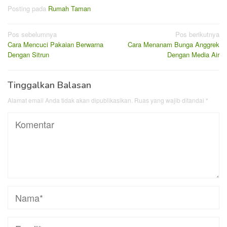
Posting pada
Rumah Taman
Navigasi
Pos sebelumnya
Pos berikutnya
Cara Mencuci Pakaian Berwarna
Cara Menanam Bunga Anggrek
pos
Dengan Sitrun
Dengan Media Air
Tinggalkan Balasan
Alamat email Anda tidak akan dipublikasikan.
Ruas yang wajib ditandai
*