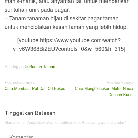
manik-manik, atau anyaman tali untuk memberikan
sentuhan unik pada pagar.
– Tanam tanaman hijau di sekitar pagar taman
untuk menciptakan kesan taman yang lebih hidup.
[youtube https://www.youtube.com/watch?
v=v6W368Bi2EU?controls=0&w=560&h=315]
Posting pada
Rumah Taman
Navigasi
Pos sebelumnya
Pos berikutnya
Cara Membuat Pot Dari Cd Bekas
Cara Menghidupkan Motor Nmax
pos
Dengan Kunci
Tinggalkan Balasan
Alamat email Anda tidak akan dipublikasikan.
Ruas yang wajib ditandai
*