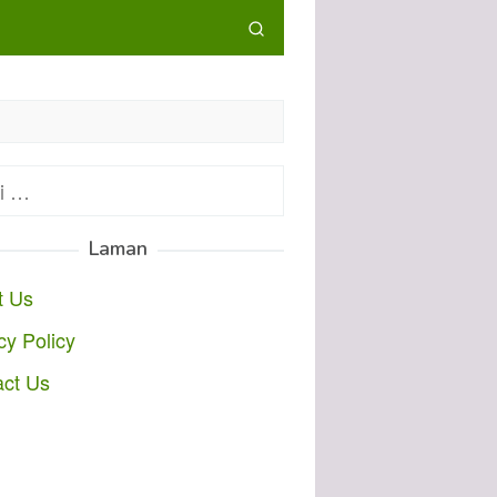
:
Laman
t Us
cy Policy
act Us