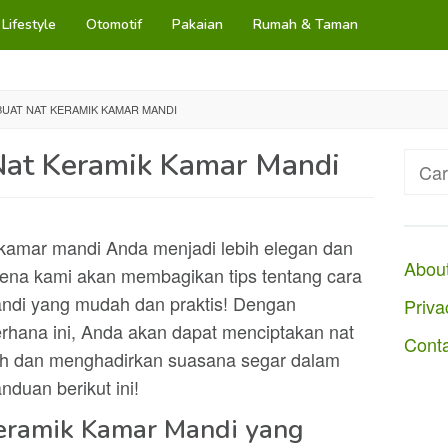
Lifestyle
Otomotif
Pakaian
Rumah & Taman
UAT NAT KERAMIK KAMAR MANDI
at Keramik Kamar Mandi
Cari
untuk
kamar mandi Anda menjadi lebih elegan dan
Abou
rena kami akan membagikan tips tentang cara
ndi yang mudah dan praktis! Dengan
Priva
rhana ini, Anda akan dapat menciptakan nat
Cont
ah dan menghadirkan suasana segar dalam
nduan berikut ini!
eramik Kamar Mandi yang