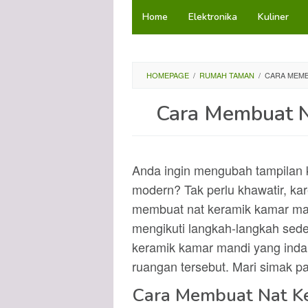
Loncat
Home
Elektronika
Kuliner
ke
konten
HOMEPAGE
/
RUMAH TAMAN
/
CARA MEMB
Cara Membuat N
Anda ingin mengubah tampilan 
modern? Tak perlu khawatir, ka
membuat nat keramik kamar ma
mengikuti langkah-langkah sede
keramik kamar mandi yang ind
ruangan tersebut. Mari simak pa
Cara Membuat Nat K