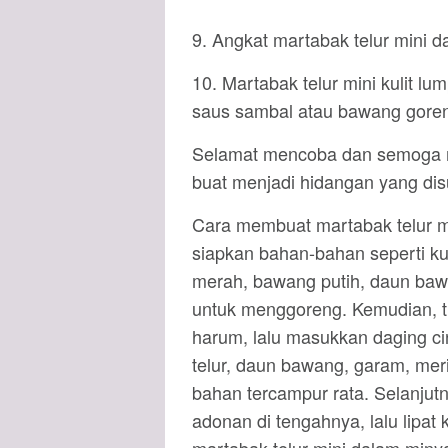
9. Angkat martabak telur mini d
10. Martabak telur mini kulit l
saus sambal atau bawang goren
Selamat mencoba dan semoga ma
buat menjadi hidangan yang dis
Cara membuat martabak telur mi
siapkan bahan-bahan seperti kul
merah, bawang putih, daun baw
untuk menggoreng. Kemudian, 
harum, lalu masukkan daging c
telur, daun bawang, garam, me
bahan tercampur rata. Selanjutny
adonan di tengahnya, lalu lipat 
martabak telur mini dalam miny