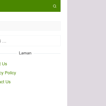
:
Laman
t Us
cy Policy
act Us