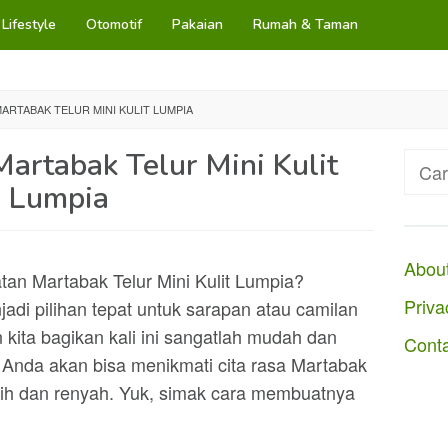
Lifestyle
Otomotif
Pakaian
Rumah & Taman
ARTABAK TELUR MINI KULIT LUMPIA
artabak Telur Mini Kulit
Cari
untuk
Lumpia
Abou
tan Martabak Telur Mini Kulit Lumpia?
Priva
adi pilihan tepat untuk sarapan atau camilan
 kita bagikan kali ini sangatlah mudah dan
Cont
, Anda akan bisa menikmati cita rasa Martabak
urih dan renyah. Yuk, simak cara membuatnya