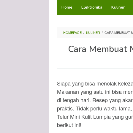
Loncat
Home
Elektronika
Kuliner
ke
konten
HOMEPAGE
/
KULINER
/
CARA MEMBUAT M
Cara Membuat M
Siapa yang bisa menolak keleza
Makanan yang satu ini bisa menj
di tengah hari. Resep yang akan
praktis. Tidak perlu waktu lama
Telur Mini Kulit Lumpia yang g
berikut ini!