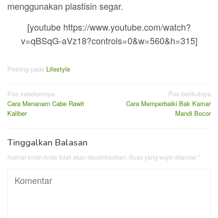
menggunakan plastisin segar.
[youtube https://www.youtube.com/watch?
v=qBSqG-aVz18?controls=0&w=560&h=315]
Posting pada
Lifestyle
Navigasi
Pos sebelumnya
Pos berikutnya
Cara Menanam Cabe Rawit
Cara Memperbaiki Bak Kamar
pos
Kaliber
Mandi Bocor
Tinggalkan Balasan
Alamat email Anda tidak akan dipublikasikan.
Ruas yang wajib ditandai
*