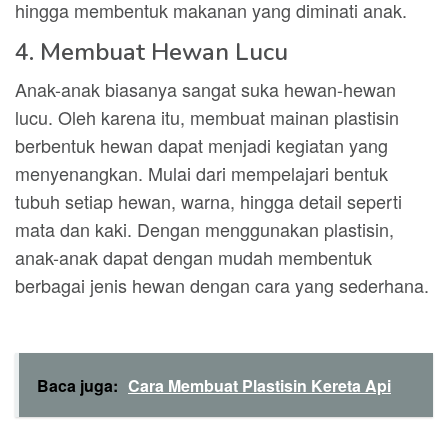
hingga membentuk makanan yang diminati anak.
4. Membuat Hewan Lucu
Anak-anak biasanya sangat suka hewan-hewan
lucu. Oleh karena itu, membuat mainan plastisin
berbentuk hewan dapat menjadi kegiatan yang
menyenangkan. Mulai dari mempelajari bentuk
tubuh setiap hewan, warna, hingga detail seperti
mata dan kaki. Dengan menggunakan plastisin,
anak-anak dapat dengan mudah membentuk
berbagai jenis hewan dengan cara yang sederhana.
Baca juga:
Cara Membuat Plastisin Kereta Api