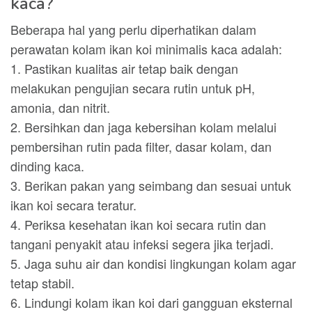
kaca?
Beberapa hal yang perlu diperhatikan dalam
perawatan kolam ikan koi minimalis kaca adalah:
1. Pastikan kualitas air tetap baik dengan
melakukan pengujian secara rutin untuk pH,
amonia, dan nitrit.
2. Bersihkan dan jaga kebersihan kolam melalui
pembersihan rutin pada filter, dasar kolam, dan
dinding kaca.
3. Berikan pakan yang seimbang dan sesuai untuk
ikan koi secara teratur.
4. Periksa kesehatan ikan koi secara rutin dan
tangani penyakit atau infeksi segera jika terjadi.
5. Jaga suhu air dan kondisi lingkungan kolam agar
tetap stabil.
6. Lindungi kolam ikan koi dari gangguan eksternal