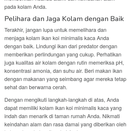
pada kolam Anda.
Pelihara dan Jaga Kolam dengan Baik
Terakhir, jangan lupa untuk memelihara dan
menjaga kolam ikan koi minimalis kaca Anda
dengan baik. Lindungi ikan dari predator dengan
memberikan perlindungan yang cukup. Perhatikan
juga kualitas air kolam dengan rutin memeriksa pH,
konsentrasi amonia, dan suhu air. Beri makan ikan
dengan makanan yang seimbang agar mereka tetap
sehat dan berwarna cerah.
Dengan mengikuti langkah-langkah di atas, Anda
dapat memiliki kolam ikan koi minimalis kaca yang
indah dan menarik di taman rumah Anda. Nikmati
keindahan alam dan rasa damai yang diberikan oleh