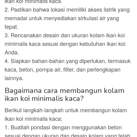
ikan koi minimalis kaca.
2. Pastikan bahwa lokasi memiliki akses listrik yang
memadai untuk menyediakan sirkulasi air yang
tepat.
3. Rencanakan desain dan ukuran kolam ikan koi
minimalis kaca sesuai dengan kebutuhan ikan koi
Anda.
4. Siapkan bahan-bahan yang diperlukan, termasuk
kaca, beton, pompa air, filter, dan perlengkapan
lainnya.
Bagaimana cara membangun kolam
ikan koi minimalis kaca?
Berikut langkah-langkah untuk membangun kolam
ikan koi minimalis kaca:
1. Buatlah pondasi dengan menggunakan beton
sesuai dengan ukuran dan desain kolam yang telah