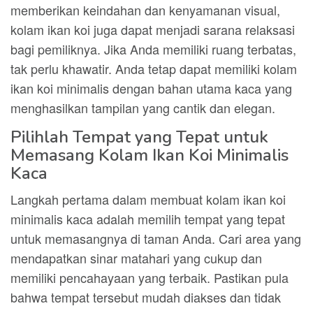
memberikan keindahan dan kenyamanan visual,
kolam ikan koi juga dapat menjadi sarana relaksasi
bagi pemiliknya. Jika Anda memiliki ruang terbatas,
tak perlu khawatir. Anda tetap dapat memiliki kolam
ikan koi minimalis dengan bahan utama kaca yang
menghasilkan tampilan yang cantik dan elegan.
Pilihlah Tempat yang Tepat untuk
Memasang Kolam Ikan Koi Minimalis
Kaca
Langkah pertama dalam membuat kolam ikan koi
minimalis kaca adalah memilih tempat yang tepat
untuk memasangnya di taman Anda. Cari area yang
mendapatkan sinar matahari yang cukup dan
memiliki pencahayaan yang terbaik. Pastikan pula
bahwa tempat tersebut mudah diakses dan tidak