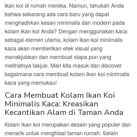
ikan koi di rumah mereka. Namun, tahukah Anda
bahwa sekarang ada cara baru yang dapat
menghadirkan kesan minimalis dan modern pada
kolam ikan koi Anda? Dengan menggunakan kaca
sebagai elemen utama, kolam ikan koi minimalis
kaca akan memberikan efek visual yang
menakjubkan dan membuat siapa pun yang
melihatnya takjub. Mari kita masuk dan discover
bagaimana cara membuat kolam ikan koi minimalis
kaca yang memukau!
Cara Membuat Kolam Ikan Koi
Minimalis Kaca: Kreasikan
Kecantikan Alam di Taman Anda
Kolam ikan koi merupakan desain yang populer dan
menarik untuk menghiasi taman rumah. Selain