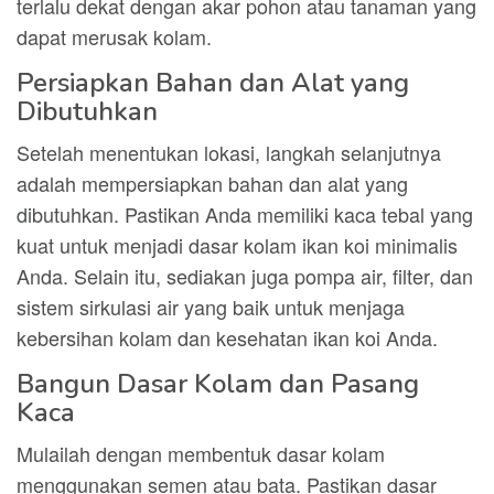
terlalu dekat dengan akar pohon atau tanaman yang
dapat merusak kolam.
Persiapkan Bahan dan Alat yang
Dibutuhkan
Setelah menentukan lokasi, langkah selanjutnya
adalah mempersiapkan bahan dan alat yang
dibutuhkan. Pastikan Anda memiliki kaca tebal yang
kuat untuk menjadi dasar kolam ikan koi minimalis
Anda. Selain itu, sediakan juga pompa air, filter, dan
sistem sirkulasi air yang baik untuk menjaga
kebersihan kolam dan kesehatan ikan koi Anda.
Bangun Dasar Kolam dan Pasang
Kaca
Mulailah dengan membentuk dasar kolam
menggunakan semen atau bata. Pastikan dasar