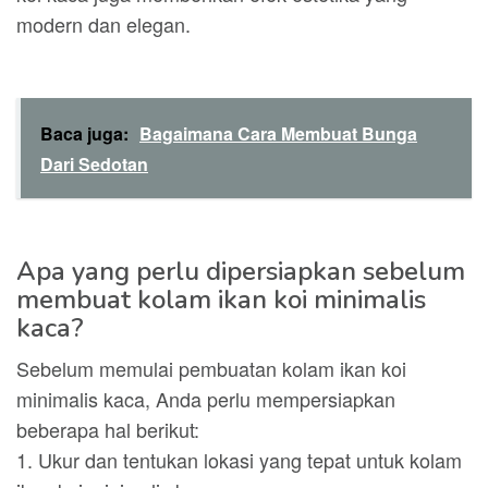
modern dan elegan.
Baca juga:
Bagaimana Cara Membuat Bunga
Dari Sedotan
Apa yang perlu dipersiapkan sebelum
membuat kolam ikan koi minimalis
kaca?
Sebelum memulai pembuatan kolam ikan koi
minimalis kaca, Anda perlu mempersiapkan
beberapa hal berikut:
1. Ukur dan tentukan lokasi yang tepat untuk kolam