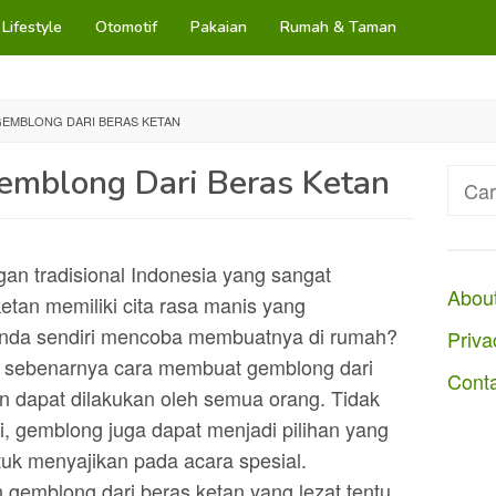
Lifestyle
Otomotif
Pakaian
Rumah & Taman
EMBLONG DARI BERAS KETAN
mblong Dari Beras Ketan
Cari
untuk
gan tradisional Indonesia yang sangat
Abou
etan memiliki cita rasa manis yang
Anda sendiri mencoba membuatnya di rumah?
Priva
t, sebenarnya cara membuat gemblong dari
Cont
n dapat dilakukan oleh semua orang. Tidak
i, gemblong juga dapat menjadi pilihan yang
tuk menyajikan pada acara spesial.
gemblong dari beras ketan yang lezat tentu