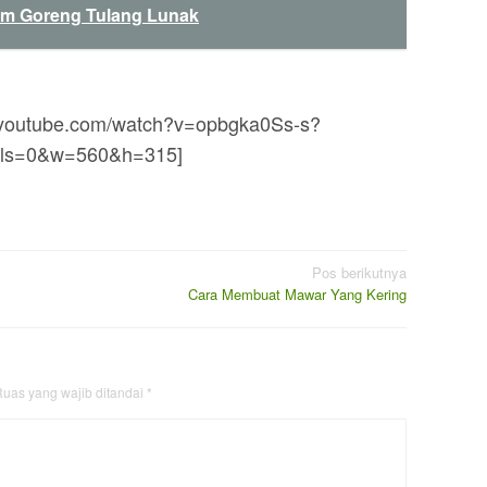
m Goreng Tulang Lunak
w.youtube.com/watch?v=opbgka0Ss-s?
ols=0&w=560&h=315]
Pos berikutnya
Cara Membuat Mawar Yang Kering
uas yang wajib ditandai
*