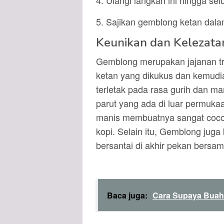
4. Ulangi langkah ini hingga sel
5. Sajikan gemblong ketan dala
Keunikan dan Kelezat
Gemblong merupakan jajanan tra
ketan yang dikukus dan kemudi
terletak pada rasa gurih dan m
parut yang ada di luar permuk
manis membuatnya sangat cocok
kopi. Selain itu, Gemblong juga 
bersantai di akhir pekan bersa
Baca juga:
Cara Supaya Buah