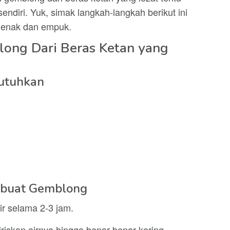
ndiri. Yuk, simak langkah-langkah berikut ini
 enak dan empuk.
ong Dari Beras Ketan yang
utuhkan
buat Gemblong
r selama 2-3 jam.
iriskan airnya hingga benar-benar kering.