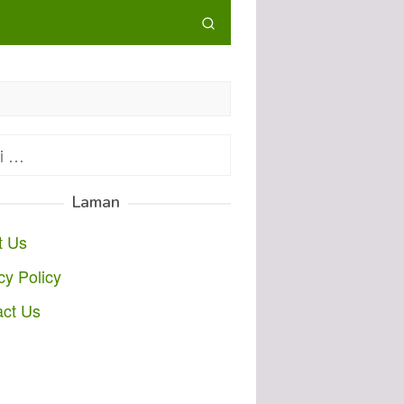
:
Laman
t Us
cy Policy
act Us