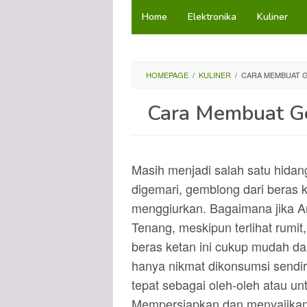
Loncat
Home
Elektronika
Kuliner
ke
konten
HOMEPAGE
/
KULINER
/
CARA MEMBUAT G
Cara Membuat Ge
Masih menjadi salah satu hidan
digemari, gemblong dari beras k
menggiurkan. Bagaimana jika 
Tenang, meskipun terlihat rumi
beras ketan ini cukup mudah da
hanya nikmat dikonsumsi sendir
tepat sebagai oleh-oleh atau un
Mempersiapkan dan menyajikan 