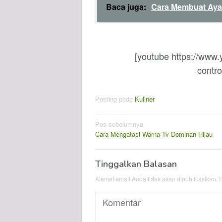
Baca juga:
Cara Membuat Aya
[youtube https://ww
contr
Posting pada
Kuliner
Navigasi
Pos sebelumnya
Cara Mengatasi Warna Tv Dominan Hijau
pos
Tinggalkan Balasan
Alamat email Anda tidak akan dipublikasikan.
R