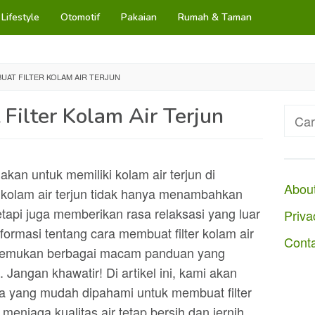
Lifestyle
Otomotif
Pakaian
Rumah & Taman
UAT FILTER KOLAM AIR TERJUN
Filter Kolam Air Terjun
Cari
untuk
n untuk memiliki kolam air terjun di
Abou
kolam air terjun tidak hanya menambahkan
tapi juga memberikan rasa relaksasi yang luar
Priva
formasi tentang cara membuat filter kolam air
Cont
nemukan berbagai macam panduan yang
 Jangan khawatir! Di artikel ini, kami akan
 yang mudah dipahami untuk membuat filter
 menjaga kualitas air tetap bersih dan jernih.