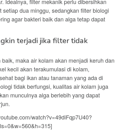
Idealnya, filter mekanik perlu dibersihkan
t setiap dua minggu, sedangkan filter biologi
ering agar bakteri baik dan alga tetap dapat
n terjadi jika filter tidak
gan baik, maka air kolam akan menjadi keruh dan
ikel kecil akan terakumulasi di kolam,
sehat bagi ikan atau tanaman yang ada di
biologi tidak berfungsi, kualitas air kolam juga
an munculnya alga berlebih yang dapat
jun.
w.youtube.com/watch?v=49diFqp7U40?
ols=0&w=560&h=315]