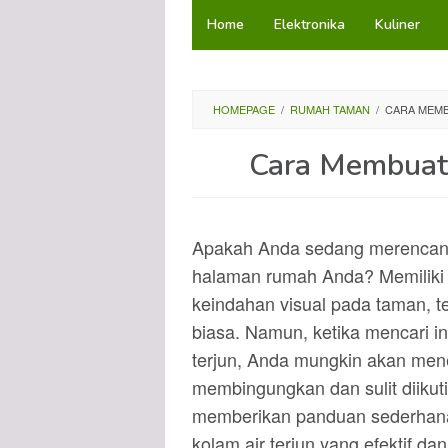
Loncat
Home
Elektronika
Kuliner
ke
konten
HOMEPAGE
/
RUMAH TAMAN
/
CARA MEMB
Cara Membuat 
Apakah Anda sedang merencanaka
halaman rumah Anda? Memiliki 
keindahan visual pada taman, te
biasa. Namun, ketika mencari in
terjun, Anda mungkin akan me
membingungkan dan sulit diikuti.
memberikan panduan sederhana
kolam air terjun yang efektif dan