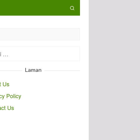
:
Laman
t Us
cy Policy
act Us