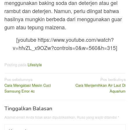
menggunakan baking soda dan deterjen atau gel
rambut dan deterjen. Namun, perlu diingat bahwa
hasilnya mungkin berbeda dari menggunakan guar
gum atau tepung maizena.
[youtube https://www.youtube.com/watch?
v=hfvZL_x9OZw?controls=0&w=560&h=315]
Posting pada
Lifestyle
Navigasi
Pos sebelumnya
Pos berikutnya
Cara Mengatasi Mesin Cuci
Cara Menjernihkan Air Laut Di
pos
Samsung Error 4c
Aquarium
Tinggalkan Balasan
Alamat email Anda tidak akan dipublikasikan.
Ruas yang wajib ditandai
*