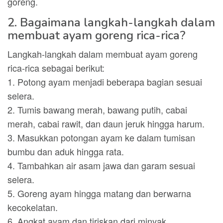
goreng.
2. Bagaimana langkah-langkah dalam
membuat ayam goreng rica-rica?
Langkah-langkah dalam membuat ayam goreng
rica-rica sebagai berikut:
1. Potong ayam menjadi beberapa bagian sesuai
selera.
2. Tumis bawang merah, bawang putih, cabai
merah, cabai rawit, dan daun jeruk hingga harum.
3. Masukkan potongan ayam ke dalam tumisan
bumbu dan aduk hingga rata.
4. Tambahkan air asam jawa dan garam sesuai
selera.
5. Goreng ayam hingga matang dan berwarna
kecokelatan.
6. Angkat ayam dan tiriskan dari minyak.