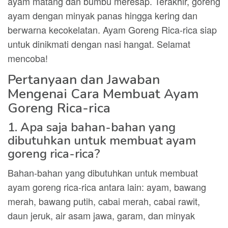
ayam matang dan bumbu meresap. Terakhir, goreng
ayam dengan minyak panas hingga kering dan
berwarna kecokelatan. Ayam Goreng Rica-rica siap
untuk dinikmati dengan nasi hangat. Selamat
mencoba!
Pertanyaan dan Jawaban
Mengenai Cara Membuat Ayam
Goreng Rica-rica
1. Apa saja bahan-bahan yang
dibutuhkan untuk membuat ayam
goreng rica-rica?
Bahan-bahan yang dibutuhkan untuk membuat
ayam goreng rica-rica antara lain: ayam, bawang
merah, bawang putih, cabai merah, cabai rawit,
daun jeruk, air asam jawa, garam, dan minyak