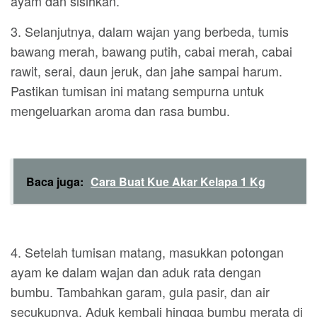
ayam dan sisihkan.
3. Selanjutnya, dalam wajan yang berbeda, tumis
bawang merah, bawang putih, cabai merah, cabai
rawit, serai, daun jeruk, dan jahe sampai harum.
Pastikan tumisan ini matang sempurna untuk
mengeluarkan aroma dan rasa bumbu.
Baca juga:
Cara Buat Kue Akar Kelapa 1 Kg
4. Setelah tumisan matang, masukkan potongan
ayam ke dalam wajan dan aduk rata dengan
bumbu. Tambahkan garam, gula pasir, dan air
secukupnya. Aduk kembali hingga bumbu merata di