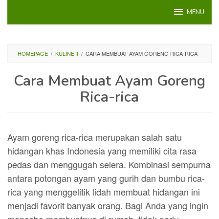
Loncat
MENU
ke
konten
HOMEPAGE
/
KULINER
/
CARA MEMBUAT AYAM GORENG RICA-RICA
Cara Membuat Ayam Goreng
Rica-rica
Ayam goreng rica-rica merupakan salah satu
hidangan khas Indonesia yang memiliki cita rasa
pedas dan menggugah selera. Kombinasi sempurna
antara potongan ayam yang gurih dan bumbu rica-
rica yang menggelitik lidah membuat hidangan ini
menjadi favorit banyak orang. Bagi Anda yang ingin