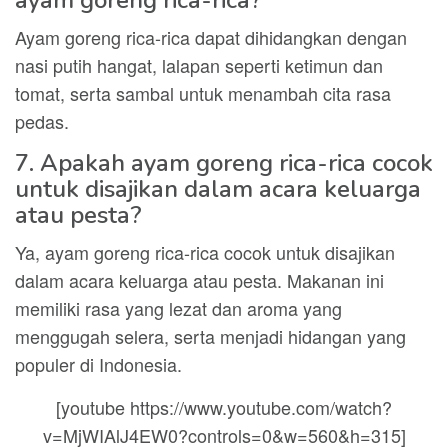
Ayam goreng rica-rica dapat dihidangkan dengan
nasi putih hangat, lalapan seperti ketimun dan
tomat, serta sambal untuk menambah cita rasa
pedas.
7. Apakah ayam goreng rica-rica cocok
untuk disajikan dalam acara keluarga
atau pesta?
Ya, ayam goreng rica-rica cocok untuk disajikan
dalam acara keluarga atau pesta. Makanan ini
memiliki rasa yang lezat dan aroma yang
menggugah selera, serta menjadi hidangan yang
populer di Indonesia.
[youtube https://www.youtube.com/watch?
v=MjWIAlJ4EW0?controls=0&w=560&h=315]