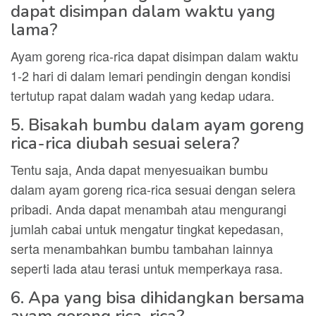
dapat disimpan dalam waktu yang
lama?
Ayam goreng rica-rica dapat disimpan dalam waktu
1-2 hari di dalam lemari pendingin dengan kondisi
tertutup rapat dalam wadah yang kedap udara.
5. Bisakah bumbu dalam ayam goreng
rica-rica diubah sesuai selera?
Tentu saja, Anda dapat menyesuaikan bumbu
dalam ayam goreng rica-rica sesuai dengan selera
pribadi. Anda dapat menambah atau mengurangi
jumlah cabai untuk mengatur tingkat kepedasan,
serta menambahkan bumbu tambahan lainnya
seperti lada atau terasi untuk memperkaya rasa.
6. Apa yang bisa dihidangkan bersama
ayam goreng rica-rica?