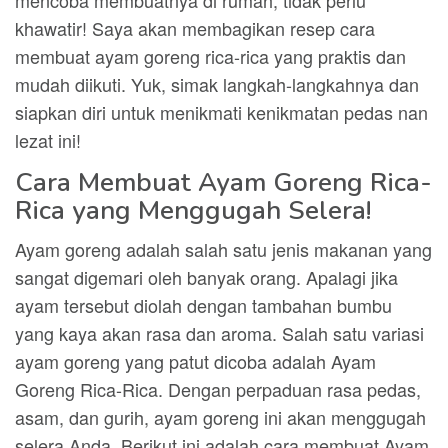
mencoba membuatnya di rumah, tidak perlu
khawatir! Saya akan membagikan resep cara
membuat ayam goreng rica-rica yang praktis dan
mudah diikuti. Yuk, simak langkah-langkahnya dan
siapkan diri untuk menikmati kenikmatan pedas nan
lezat ini!
Cara Membuat Ayam Goreng Rica-
Rica yang Menggugah Selera!
Ayam goreng adalah salah satu jenis makanan yang
sangat digemari oleh banyak orang. Apalagi jika
ayam tersebut diolah dengan tambahan bumbu
yang kaya akan rasa dan aroma. Salah satu variasi
ayam goreng yang patut dicoba adalah Ayam
Goreng Rica-Rica. Dengan perpaduan rasa pedas,
asam, dan gurih, ayam goreng ini akan menggugah
selera Anda. Berikut ini adalah cara membuat Ayam