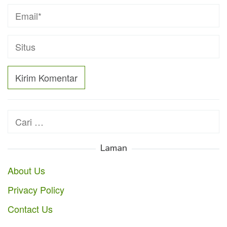
Cari
untuk:
Laman
About Us
Privacy Policy
Contact Us