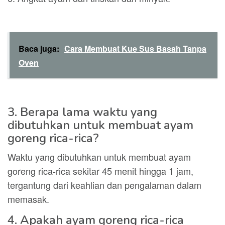
Baca juga:
Cara Membuat Kue Sus Basah Tanpa
Oven
3. Berapa lama waktu yang
dibutuhkan untuk membuat ayam
goreng rica-rica?
Waktu yang dibutuhkan untuk membuat ayam
goreng rica-rica sekitar 45 menit hingga 1 jam,
tergantung dari keahlian dan pengalaman dalam
memasak.
4. Apakah ayam goreng rica-rica