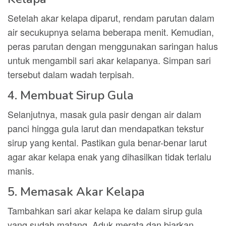
Setelah akar kelapa diparut, rendam parutan dalam
air secukupnya selama beberapa menit. Kemudian,
peras parutan dengan menggunakan saringan halus
untuk mengambil sari akar kelapanya. Simpan sari
tersebut dalam wadah terpisah.
4. Membuat Sirup Gula
Selanjutnya, masak gula pasir dengan air dalam
panci hingga gula larut dan mendapatkan tekstur
sirup yang kental. Pastikan gula benar-benar larut
agar akar kelapa enak yang dihasilkan tidak terlalu
manis.
5. Memasak Akar Kelapa
Tambahkan sari akar kelapa ke dalam sirup gula
yang sudah matang. Aduk merata dan biarkan