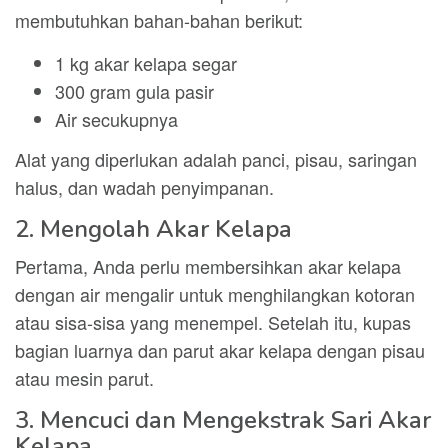
membutuhkan bahan-bahan berikut:
1 kg akar kelapa segar
300 gram gula pasir
Air secukupnya
Alat yang diperlukan adalah panci, pisau, saringan
halus, dan wadah penyimpanan.
2. Mengolah Akar Kelapa
Pertama, Anda perlu membersihkan akar kelapa
dengan air mengalir untuk menghilangkan kotoran
atau sisa-sisa yang menempel. Setelah itu, kupas
bagian luarnya dan parut akar kelapa dengan pisau
atau mesin parut.
3. Mencuci dan Mengekstrak Sari Akar
Kelapa