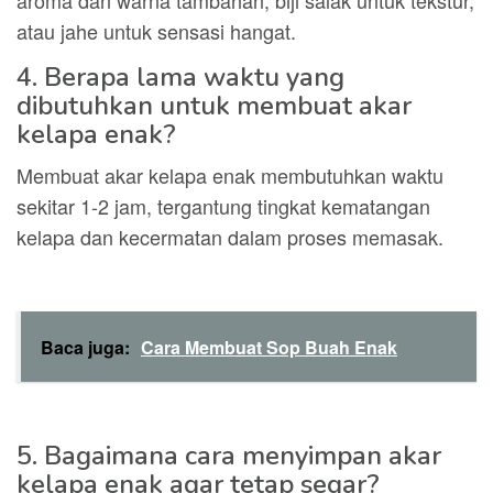
atau jahe untuk sensasi hangat.
4. Berapa lama waktu yang
dibutuhkan untuk membuat akar
kelapa enak?
Membuat akar kelapa enak membutuhkan waktu
sekitar 1-2 jam, tergantung tingkat kematangan
kelapa dan kecermatan dalam proses memasak.
Baca juga:
Cara Membuat Sop Buah Enak
5. Bagaimana cara menyimpan akar
kelapa enak agar tetap segar?