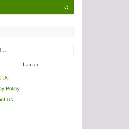
:
Laman
t Us
cy Policy
act Us