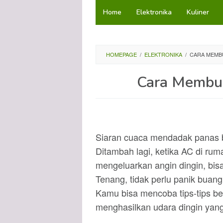
Loncat
Home
Elektronika
Kuliner
ke
konten
HOMEPAGE
/
ELEKTRONIKA
/
CARA MEMBU
Cara Membua
Siaran cuaca mendadak panas bi
Ditambah lagi, ketika AC di ruma
mengeluarkan angin dingin, bi
Tenang, tidak perlu panik buan
Kamu bisa mencoba tips-tips b
menghasilkan udara dingin yan