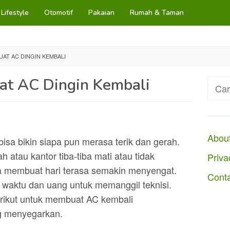
Lifestyle
Otomotif
Pakaian
Rumah & Taman
AT AC DINGIN KEMBALI
t AC Dingin Kembali
Cari
untuk
Abou
sa bikin siapa pun merasa terik dan gerah.
h atau kantor tiba-tiba mati atau tidak
Priva
sa membuat hari terasa semakin menyengat.
Cont
g waktu dan uang untuk memanggil teknisi.
erikut untuk membuat AC kembali
g menyegarkan.