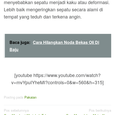
menyebabkan sepatu menjadi kaku atau deformasi.
Lebih baik mengeringkan sepatu secara alami di
tempat yang teduh dan terkena angin.
Baca juga:
Cara Hilangkan Noda Bekas Oli Di
Baju
[youtube https://www.youtube.com/watch?
v=mvYpuIYheMI?controls=0&w=560&h=315]
Posting pada
Pakaian
Navigasi
Pos sebelumnya
Pos berikutnya