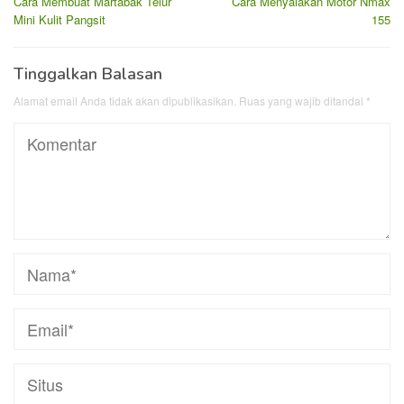
Cara Membuat Martabak Telur
Cara Menyalakan Motor Nmax
pos
Mini Kulit Pangsit
155
Tinggalkan Balasan
Alamat email Anda tidak akan dipublikasikan.
Ruas yang wajib ditandai
*