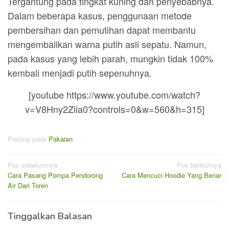
Tergantung pada tingkat kuning dan penyebabnya.
Dalam beberapa kasus, penggunaan metode
pembersihan dan pemutihan dapat membantu
mengembalikan warna putih asli sepatu. Namun,
pada kasus yang lebih parah, mungkin tidak 100%
kembali menjadi putih sepenuhnya.
[youtube https://www.youtube.com/watch?
v=V8Hny2Ziia0?controls=0&w=560&h=315]
Posting pada
Pakaian
Navigasi
Pos sebelumnya
Pos berikutnya
Cara Pasang Pompa Pendorong
Cara Mencuci Hoodie Yang Benar
pos
Air Dari Toren
Tinggalkan Balasan