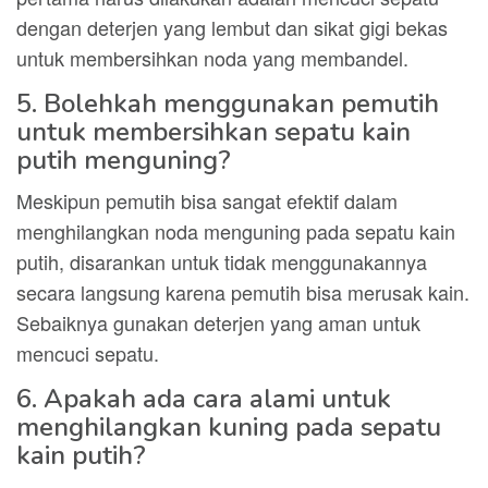
dengan deterjen yang lembut dan sikat gigi bekas
untuk membersihkan noda yang membandel.
5. Bolehkah menggunakan pemutih
untuk membersihkan sepatu kain
putih menguning?
Meskipun pemutih bisa sangat efektif dalam
menghilangkan noda menguning pada sepatu kain
putih, disarankan untuk tidak menggunakannya
secara langsung karena pemutih bisa merusak kain.
Sebaiknya gunakan deterjen yang aman untuk
mencuci sepatu.
6. Apakah ada cara alami untuk
menghilangkan kuning pada sepatu
kain putih?