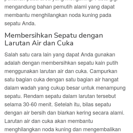
mengandung bahan pemutih alami yang dapat
membantu menghilangkan noda kuning pada
sepatu Anda.
Membersihkan Sepatu dengan
Larutan Air dan Cuka
Salah satu cara lain yang dapat Anda gunakan
adalah dengan membersihkan sepatu kain putih
menggunakan larutan air dan cuka. Campurkan
satu bagian cuka dengan satu bagian air hangat
dalam wadah yang cukup besar untuk menampung
sepatu. Rendam sepatu dalam larutan tersebut
selama 30-60 menit. Setelah itu, bilas sepatu
dengan air bersih dan biarkan kering secara alami.
Larutan air dan cuka akan membantu
menghilangkan noda kuning dan mengembalikan