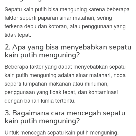
Sepatu kain putih bisa menguning karena beberapa
faktor seperti paparan sinar matahari, sering
terkena debu dan kotoran, atau penggunaan yang
tidak tepat.
2. Apa yang bisa menyebabkan sepatu
kain putih menguning?
Beberapa faktor yang dapat menyebabkan sepatu
kain putih menguning adalah sinar matahari, noda
seperti tumpahan makanan atau minuman,
penggunaan yang tidak tepat, dan kontaminasi
dengan bahan kimia tertentu.
3. Bagaimana cara mencegah sepatu
kain putih menguning?
Untuk mencegah sepatu kain putih menguning,