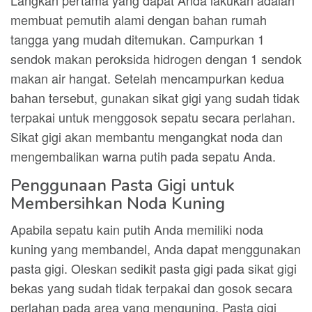
Langkah pertama yang dapat Anda lakukan adalah
membuat pemutih alami dengan bahan rumah
tangga yang mudah ditemukan. Campurkan 1
sendok makan peroksida hidrogen dengan 1 sendok
makan air hangat. Setelah mencampurkan kedua
bahan tersebut, gunakan sikat gigi yang sudah tidak
terpakai untuk menggosok sepatu secara perlahan.
Sikat gigi akan membantu mengangkat noda dan
mengembalikan warna putih pada sepatu Anda.
Penggunaan Pasta Gigi untuk
Membersihkan Noda Kuning
Apabila sepatu kain putih Anda memiliki noda
kuning yang membandel, Anda dapat menggunakan
pasta gigi. Oleskan sedikit pasta gigi pada sikat gigi
bekas yang sudah tidak terpakai dan gosok secara
perlahan pada area yang menguning. Pasta gigi